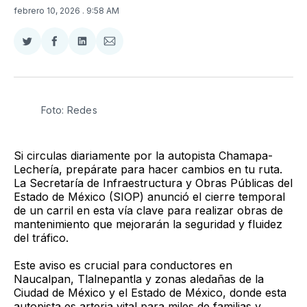
febrero 10, 2026
. 9:58 AM
Compartir
Compartir
Compartir
Compartir
en
en
en
via
Twitter
Facebook
LinkedIn
Email
Foto: Redes
Si circulas diariamente por la autopista Chamapa-
Lechería, prepárate para hacer cambios en tu ruta.
La Secretaría de Infraestructura y Obras Públicas del
Estado de México (SIOP) anunció el cierre temporal
de un carril en esta vía clave para realizar obras de
mantenimiento que mejorarán la seguridad y fluidez
del tráfico.
Este aviso es crucial para conductores en
Naucalpan, Tlalnepantla y zonas aledañas de la
Ciudad de México y el Estado de México, donde esta
autopista es arteria vital para miles de familias y