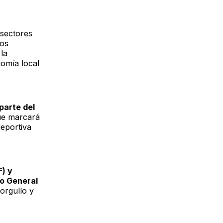
 sectores
los
la
omía local
parte del
ue marcará
deportiva
F) y
o General
 orgullo y