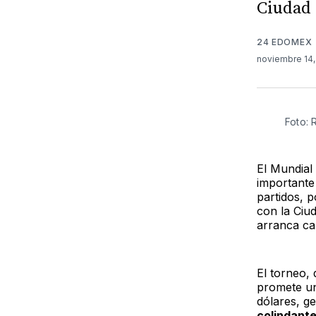
Ciudad 
24 EDOMEX
noviembre 14
Foto:
El Mundial
importante
partidos, 
con la Ciu
arranca c
El torneo,
promete un
dólares, g
colindante