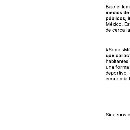
Bajo el le
medios de 
públicos
, 
México. Es
de cerca l
#SomosMé
que carac
habitantes 
una forma 
deportivo, 
economía lo
Síguenos 