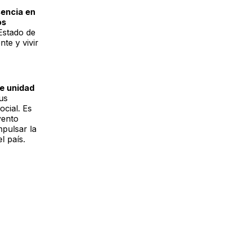
sencia en
os
Estado de
te y vivir
de unidad
us
ocial. Es
vento
mpulsar la
l país.