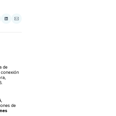
tir
mpartir
Compartir
Compartir
n
en
via
acebook
LinkedIn
Email
a de
y conexión
ra,
.
á,
lones de
ones