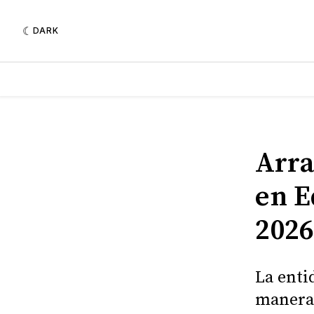
DARK
Arr
en E
2026
La enti
manera 