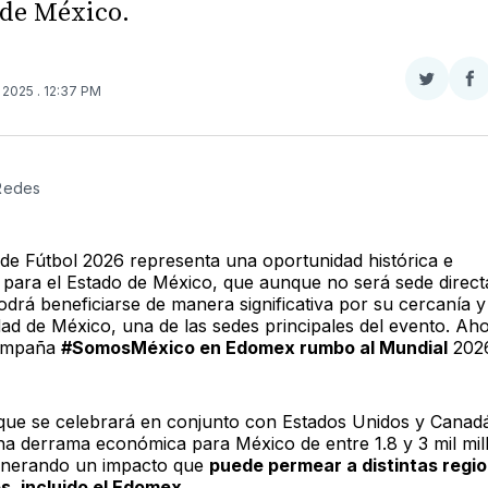
de México.
Compar
Co
, 2025
. 12:37 PM
en
e
Twitter
F
 Redes
 de Fútbol 2026 representa una oportunidad histórica e
 para el Estado de México, que aunque no será sede direct
podrá beneficiarse de manera significativa por su cercanía 
dad de México, una de las sedes principales del evento. Aho
ampaña
#SomosMéxico en Edomex rumbo al Mundial
2026
 que se celebrará en conjunto con Estados Unidos y Canad
a derrama económica para México de entre 1.8 y 3 mil mil
enerando un impacto que
puede permear a distintas regi
s, incluido el Edomex
.