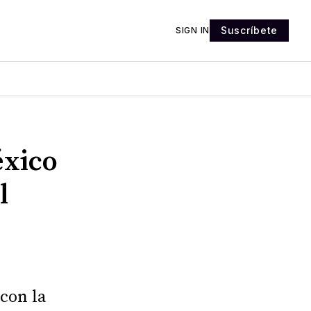
Suscríbete
SIGN IN
xico
l
con la