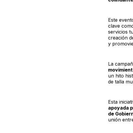
Este evento
clave como 
servicios t
creación d
y promovie
La campa
movimient
un hito his
de talla mu
Esta iniciat
apoyada p
de Gobiern
unión entre