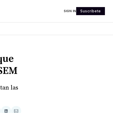
Suscríbete
SIGN IN
que
SSEM
tan las