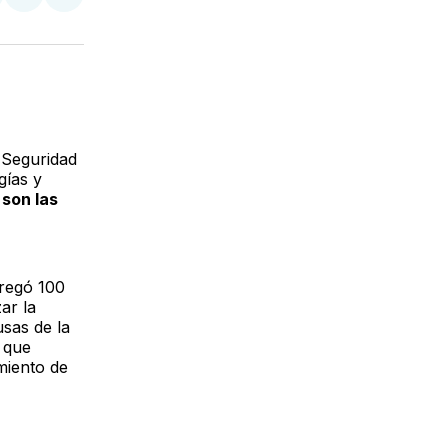
tir
mpartir
Compartir
Compartir
n
en
via
acebook
LinkedIn
Email
e Seguridad
gías y
 son las
tregó 100
ar la
usas de la
 que
miento de