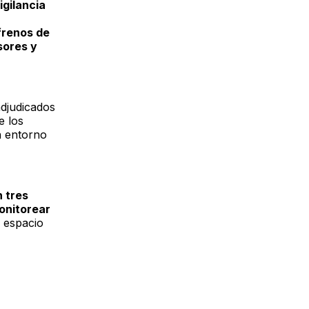
igilancia
frenos de
sores y
adjudicados
e los
n entorno
n tres
onitorear
 espacio