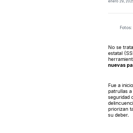
enero 29, 20
Fotos
No se trata
estatal (SS
herramient
nuevas pa
Fue a inic
patrullas a
seguridad d
delincuenc
priorizan 
su deber.