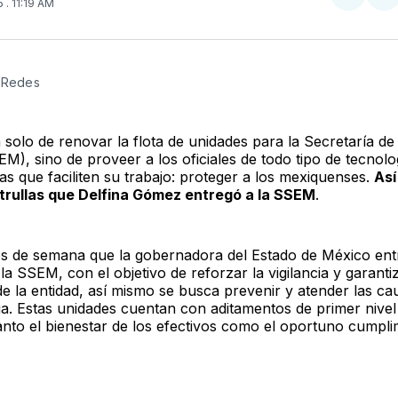
Compar
Co
25
. 11:19 AM
en
e
Twitter
F
: Redes
 solo de renovar la flota de unidades para la Secretaría d
EM), sino de proveer a los oficiales de todo tipo de tecnolo
as que faciliten su trabajo: proteger a los mexiquenses.
Así
trullas que Delfina Gómez entregó a la SSEM
.
ios de semana que la gobernadora del Estado de México en
 la SSEM, con el objetivo de reforzar la vigilancia y garantiz
e la entidad, así mismo se busca prevenir y atender las ca
ia. Estas unidades cuentan con aditamentos de primer nivel
tanto el bienestar de los efectivos como el oportuno cumpli