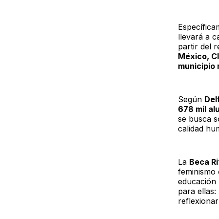
Específica
llevará a 
partir del 
México, Cl
municipio
Según
Del
678 mil al
se busca s
calidad hu
La
Beca Ri
feminismo 
educación 
para ellas
reflexionar