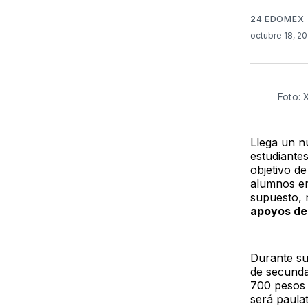
24 EDOMEX
octubre 18, 2
Foto:
Llega un n
estudiante
objetivo d
alumnos en
supuesto, 
apoyos de
Durante su
de secunda
700 pesos 
será paulat