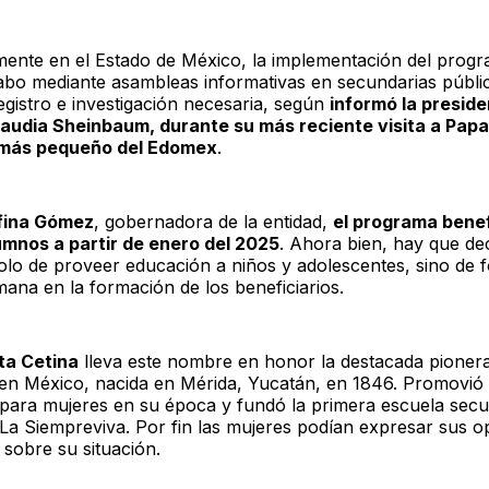
mente en el Estado de México, la implementación del prog
cabo mediante asambleas informativas en secundarias públic
registro e investigación necesaria, según
informó la presid
audia Sheinbaum, durante su más reciente visita a Papal
 más pequeño del Edomex
.
fina Gómez
, gobernadora de la entidad,
el programa benef
umnos a partir de enero del 2025
. Ahora bien, hay que de
olo de proveer educación a niños y adolescentes, sino de 
mana en la formación de los beneficiarios.
ta Cetina
lleva este nombre en honor la destacada pionera
en México, nacida en Mérida, Yucatán, en 1846. Promovió 
para mujeres en su época y fundó la primera escuela secu
: La Siempreviva. Por fin las mujeres podían expresar sus o
 sobre su situación.