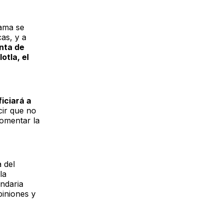
rama se
as, y a
enta de
otla, el
iciará a
cir que no
fomentar la
 del
la
ndaria
piniones y