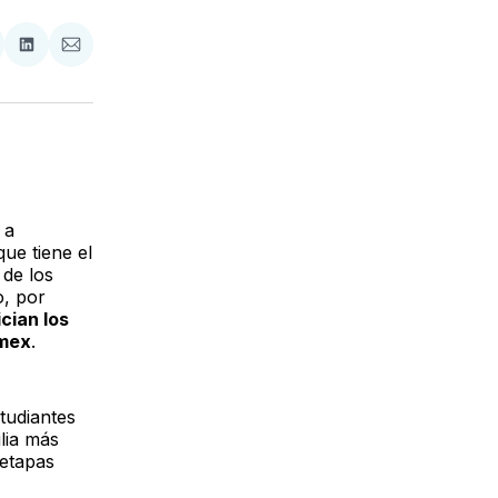
tir
mpartir
Compartir
Compartir
n
en
via
acebook
LinkedIn
Email
 a
que tiene el
 de los
o, por
cian los
omex
.
tudiantes
lia más
 etapas