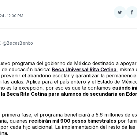
Compar
Co
024
. 12:00 PM
en
e
Twitter
F
 X @BecasBenito
uevo programa del gobierno de México destinado a apoyar
s de educación básica:
Beca Universal Rita Cetina
, misma 
e prevenir el abandono escolar y garantizar la permanencia
 las aulas. Aplica para el país entero y el Estado de Méxic
no es la excepción, por eso es que te contamos
cuándo ini
 la Beca Rita Cetina para alumnos de secundaria en Ed
 primera fase, el programa beneficiará a 5.6 millones de es
ria, quienes
recibirán mil 900 pesos bimestrales
por fami
por cada hijo adicional. La implementación del resto de las
ina.