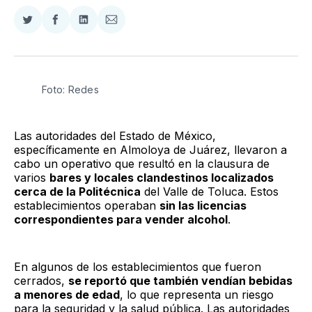
Compartir
Compartir
Compartir
Compartir
en
en
en
via
Twitter
Facebook
LinkedIn
Email
Foto: Redes
Las autoridades del Estado de México,
específicamente en Almoloya de Juárez, llevaron a
cabo un operativo que resultó en la clausura de
varios
bares y locales clandestinos localizados
cerca de la Politécnica
del Valle de Toluca. Estos
establecimientos operaban
sin las licencias
correspondientes para vender alcohol
.
En algunos de los establecimientos que fueron
cerrados,
se reportó que también vendían bebidas
a menores de edad
, lo que representa un riesgo
para la seguridad y la salud pública. Las autoridades