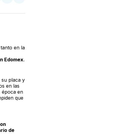
tir
mpartir
Compartir
Compartir
n
en
via
acebook
LinkedIn
Email
tanto en la
 en Edomex
.
e su placa y
os en las
ta época en
impiden que
con
rio de