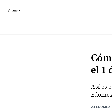
DARK
Cómo
el 1
Así es 
Edomex
24 EDOMEX