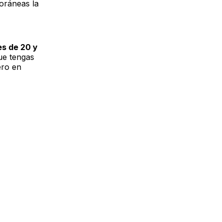
foráneas la
es de 20 y
ue tengas
ero en