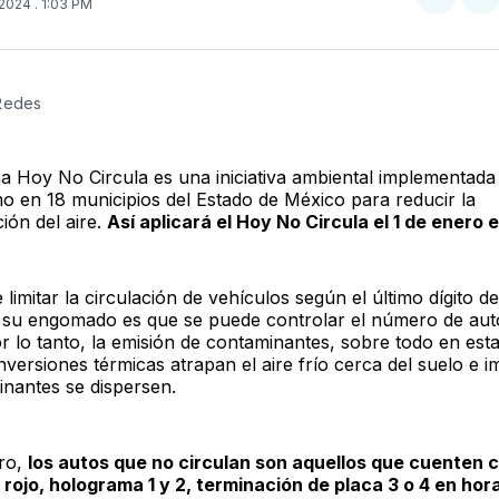
Compar
Co
 2024
. 1:03 PM
en
e
Twitter
F
 Redes
a Hoy No Circula es una iniciativa ambiental implementada 
en 18 municipios del Estado de México para reducir la
ión del aire.
Así aplicará el Hoy No Circula el 1 de enero
 limitar la circulación de vehículos según el último dígito d
e su engomado es que se puede controlar el número de aut
or lo tanto, la emisión de contaminantes, sobre todo en es
inversiones térmicas atrapan el aire frío cerca del suelo e 
inantes se dispersen.
ero,
los autos que no circulan son aquellos que cuenten 
ojo, holograma 1 y 2, terminación de placa 3 o 4 en hora