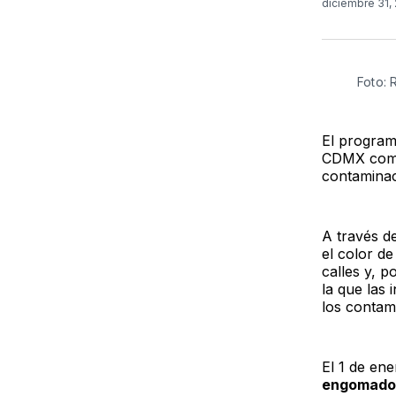
diciembre 31,
Foto:
El program
CDMX como 
contaminac
A través de
el color d
calles y, p
la que las 
los contam
El 1 de en
engomado r