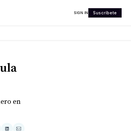
Suscríbete
SIGN IN
cula
nero en