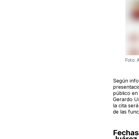
Foto: 
Según info
presentaci
público en
Gerardo Ur
la cita ser
de las func
Fechas 
Juárez