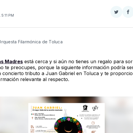
Compar
Co
. 5:11 PM
en
e
Twitter
F
Orquesta Filarmónica de Toluca
las Madres
está cerca y si aún no tienes un regalo para so
o te preocupes, porque la siguiente información podría ser
un concierto tributo a Juan Gabriel en Toluca y te proporc
ormación relevante al respecto.