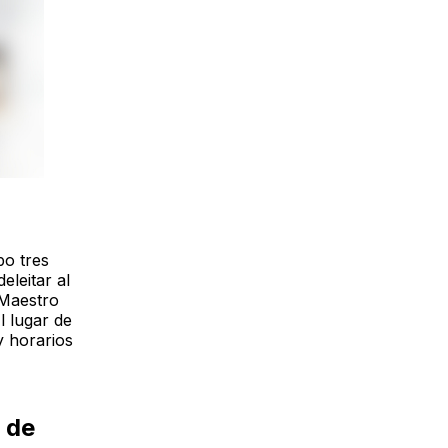
bo tres
leitar al
 Maestro
l lugar de
y horarios
o de