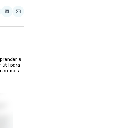
tir
mpartir
Compartir
Compartir
n
en
via
acebook
LinkedIn
Email
rprender a
 útil para
ionaremos