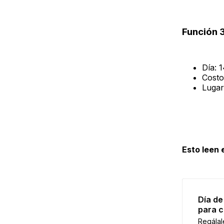
Función 
Día: 
Costo
Lugar
Esto leen
Día de
para c
Regálal