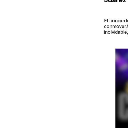
El concier
conmoverá,
inolvidable