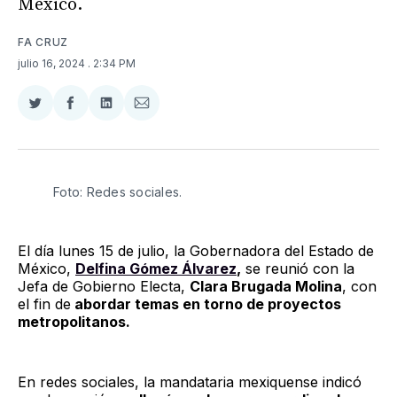
México.
FA CRUZ
julio 16, 2024
. 2:34 PM
Compartir
Compartir
Compartir
Compartir
en
en
en
via
Twitter
Facebook
LinkedIn
Email
Foto: Redes sociales. 
El día lunes 15 de julio, la Gobernadora del Estado de
México,
Delfina Gómez Álvarez
,
se reunió con la
Jefa de Gobierno Electa,
Clara Brugada Molina
, con
el fin de
abordar temas en torno de proyectos
metropolitanos.
En redes sociales, la mandataria mexiquense indicó