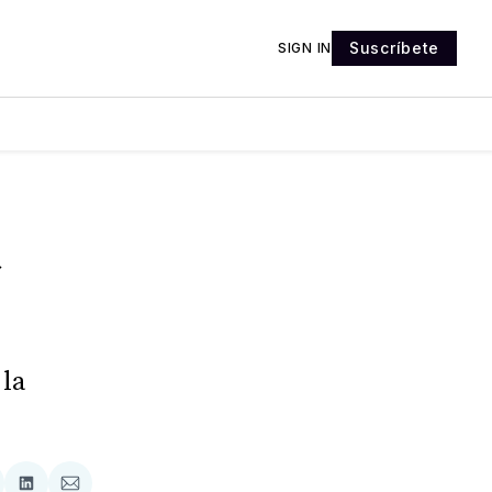
Suscríbete
SIGN IN
a
 la