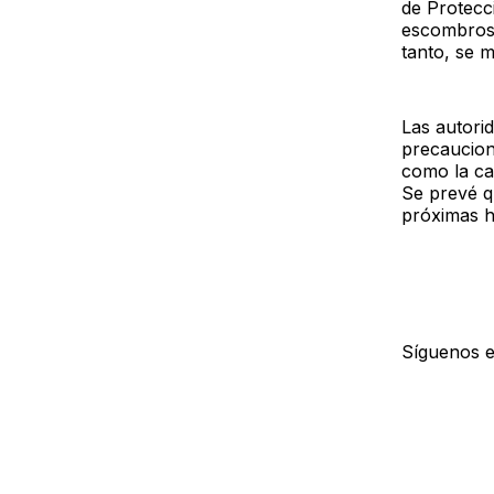
de Protecci
escombros y
tanto, se m
Las autori
precaucione
como la ca
Se prevé qu
próximas h
Síguenos 