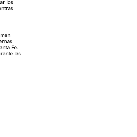
ar los
entras
remen
ternas
anta Fe.
urante las