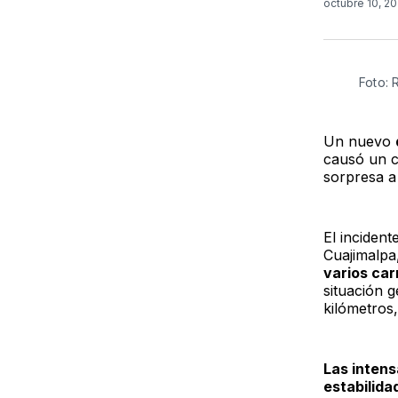
octubre 10, 2
Foto:
Un nuevo
causó un c
sorpresa a
El inciden
Cuajimalp
varios car
situación g
kilómetros
Las intensa
estabilida