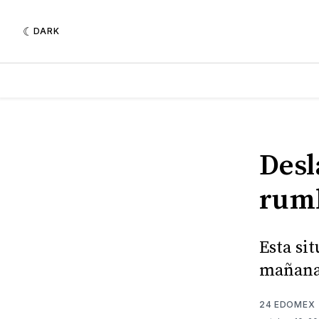
DARK
Desl
rumb
Esta si
mañana 
24 EDOMEX