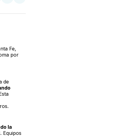
tir
mpartir
Compartir
Compartir
n
en
via
acebook
LinkedIn
Email
anta Fe,
toma por
a de
eando
Esta
ros.
ndo la
. Equipos