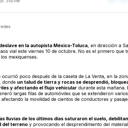
Compar
Co
025
. 2:50 PM
en
e
Twitter
F
 Redes
deslave en la autopista México-Toluca
, en dirección a S
aos vial este viernes 10 de octubre. No es el primero que 
 los mexiquenses.
te ocurrió poco después de la caseta de La Venta, en la zon
a, donde
un talud de tierra y rocas se desprendió, bloqu
riles y afectando el flujo vehicular
durante esta mañana. 
eneró largas filas de automóviles que se extendieron varios
, afectando la movilidad de cientos de conductores y pasaje
s lluvias de los últimos días saturaron el suelo, debilita
d del terreno
y provocando el desprendimiento del material