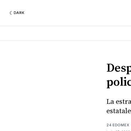
DARK
Desp
poli
La estr
estatale
24 EDOMEX