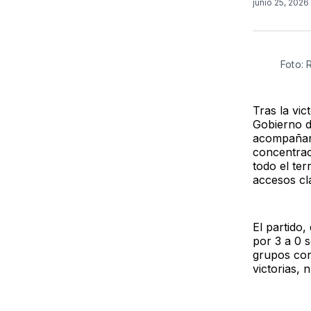
junio 25, 2026
Foto:
Tras la vi
Gobierno d
acompañar 
concentrac
todo el ter
accesos cl
El partido,
por 3 a 0 s
grupos con
victorias, 