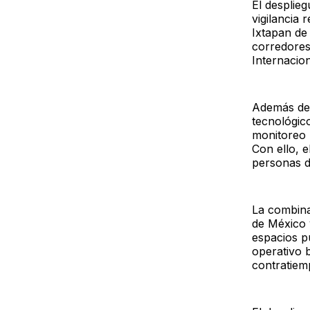
El desplie
vigilancia
Ixtapan de 
corredores
Internacio
Además de 
tecnológic
monitoreo 
Con ello, e
personas d
La combinac
de México v
espacios pú
operativo 
contratiem