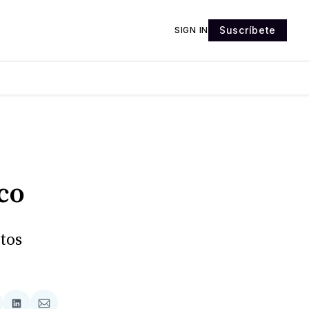
Suscríbete
SIGN IN
co
tos