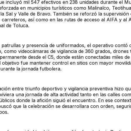
gue incluyó mil 547 efectivos en 238 unidades durante el Mu
 reforzada en municipios turísticos como Malinalco, Teotihu
la Sal y Valle de Bravo. También se reforzó la supervisión
 carreteros, así como en las rutas de acceso al AIFA y al
nal de Toluca.
patrullas y presencia de uniformados, el operativo contó
o, como videocámaras de vigilancia de 360 grados, drones t
permanente desde el C5, donde están conectadas miles de
l objetivo fue mantener control en sitios con mayor movilid
urante la jornada futbolera.
ión entre triunfo deportivo y vigilancia preventiva hizo qu
iviera una jornada de alta actividad tanto en las calles co
blicos donde la afición siguió el encuentro. En ese context
buscó que la celebración se desarrollara con orden, seguri
pos.