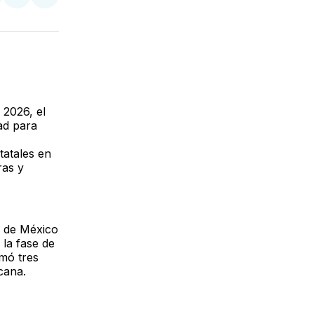
tir
mpartir
Compartir
Compartir
n
en
via
acebook
LinkedIn
Email
 2026, el
ad para
tatales en
ras y
o de México
 la fase de
umó tres
cana.