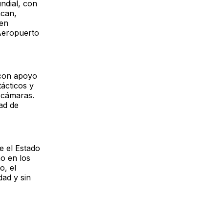
ndial, con
acan,
 en
 Aeropuerto
 con apoyo
ácticos y
 cámaras.
ad de
e el Estado
mo en los
o, el
dad y sin