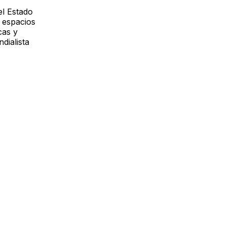
el Estado
s espacios
cas y
dialista