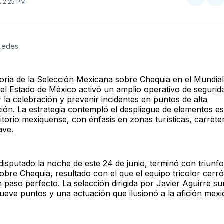
Compar
Co
. 2:25 PM
en
e
Twitter
F
 Redes
ctoria de la Selección Mexicana sobre Chequia en el Mundial
el Estado de México activó un amplio operativo de segurid
la celebración y prevenir incidentes en puntos de alta
ión. La estrategia contempló el despliegue de elementos es
ritorio mexiquense, con énfasis en zonas turísticas, carrete
ave.
 disputado la noche de este 24 de junio, terminó con triunf
obre Chequia, resultado con el que el equipo tricolor cerró
 paso perfecto. La selección dirigida por Javier Aguirre s
nueve puntos y una actuación que ilusionó a la afición mexi