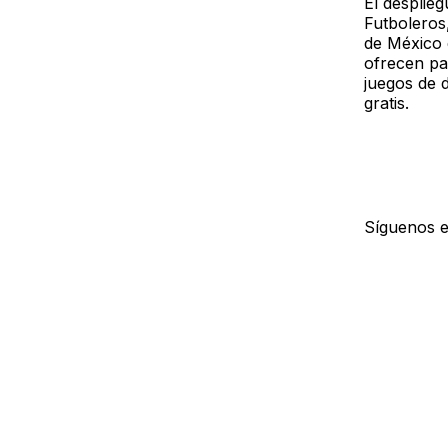
El desplieg
Futboleros
de México 
ofrecen pa
juegos de d
gratis.
Síguenos 