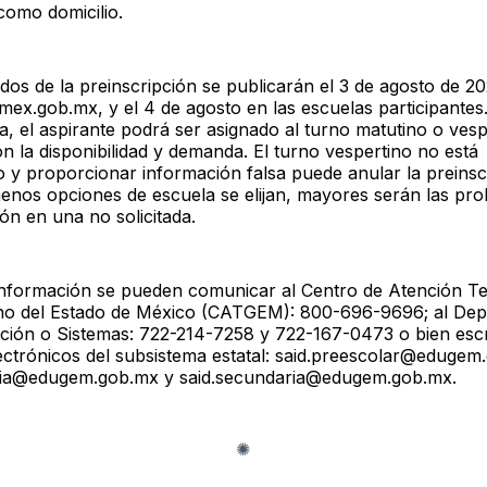
como domicilio.
ados de la preinscripción se publicarán el 3 de agosto de 2
mex.gob.mx, y el 4 de agosto en las escuelas participantes.
a, el aspirante podrá ser asignado al turno matutino o vesp
n la disponibilidad y demanda. El turno vespertino no está
o y proporcionar información falsa puede anular la preinsc
enos opciones de escuela se elijan, mayores serán las pro
ón en una no solicitada.
nformación se pueden comunicar al Centro de Atención Te
no del Estado de México (CATGEM): 800-696-9696; al De
ción o Sistemas: 722-214-7258 y 722-167-0473 o bien escri
ectrónicos del subsistema estatal: said.preescolar@edugem
ria@edugem.gob.mx y said.secundaria@edugem.gob.mx.