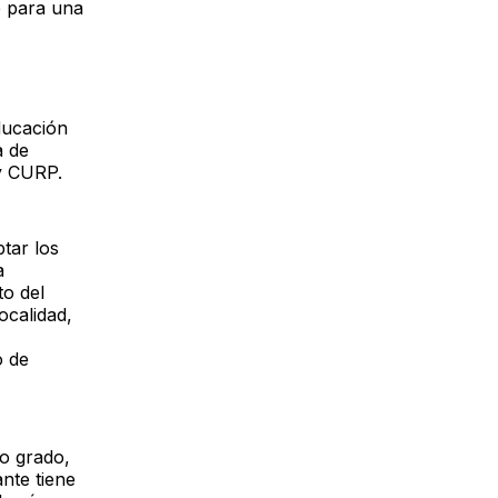
e para una
ducación
a de
 y CURP.
ptar los
a
to del
ocalidad,
o de
o grado,
nte tiene