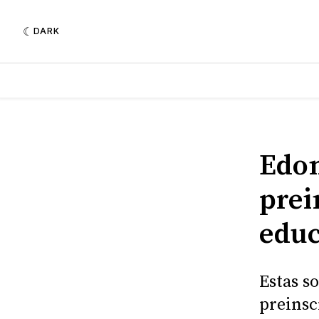
DARK
Edo
prei
educ
Estas s
preinsc