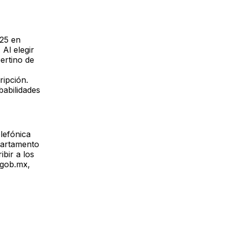
025 en
 Al elegir
ertino de
ripción.
babilidades
lefónica
partamento
bir a los
.gob.mx,