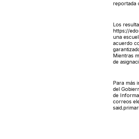
reportada 
Los result
https://edo
una escuel
acuerdo co
garantizad
Mientras m
de asignaci
Para más i
del Gobier
de Informa
correos el
said.prima