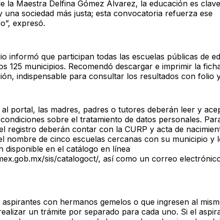
e la Maestra Delfina Gómez Álvarez, la educación es clav
 y una sociedad más justa; esta convocatoria refuerza ese
”, expresó.
rio informó que participan todas las escuelas públicas de e
los 125 municipios. Recomendó descargar e imprimir la fich
ión, indispensable para consultar los resultados con folio
 al portal, las madres, padres o tutores deberán leer y ace
 condiciones sobre el tratamiento de datos personales. Par
el registro deberán contar con la CURP y acta de nacimien
 el nombre de cinco escuelas cercanas con su municipio y l
 disponible en el catálogo en línea
ex.gob.mx/sis/catalogoct/, así como un correo electrónic
 aspirantes con hermanos gemelos o que ingresen al mism
ealizar un trámite por separado para cada uno. Si el aspira