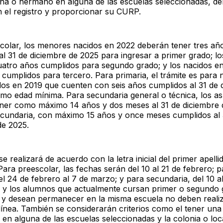
a o hermano en alguna de las escuelas seleccionadas, d
en el registro y proporcionar su CURP.
colar, los menores nacidos en 2022 deberán tener tres añ
al 31 de diciembre de 2025 para ingresar a primer grado; lo
uatro años cumplidos para segundo grado; y los nacidos e
cumplidos para tercero. Para primaria, el trámite es para 
dos en 2019 que cuenten con seis años cumplidos al 31 de 
mo edad mínima. Para secundaria general o técnica, los as
ner como máximo 14 años y dos meses al 31 de diciembre 
ecundaria, con máximo 15 años y once meses cumplidos al 
de 2025.
 se realizará de acuerdo con la letra inicial del primer apelli
Para preescolar, las fechas serán del 10 al 21 de febrero; p
el 24 de febrero al 7 de marzo; y para secundaria, del 10 a
 y los alumnos que actualmente cursan primer o segundo 
 y desean permanecer en la misma escuela no deben realiz
 línea. También se considerarán criterios como el tener un
en alguna de las escuelas seleccionadas y la colonia o loc