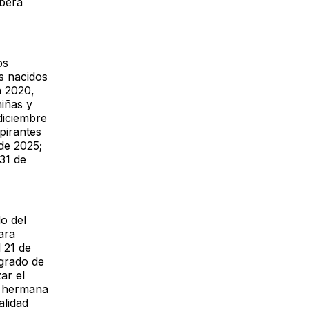
eberá
os
s nacidos
n 2020,
niñas y
diciembre
pirantes
de 2025;
31 de
do del
ara
l 21 de
grado de
ar el
a hermana
alidad