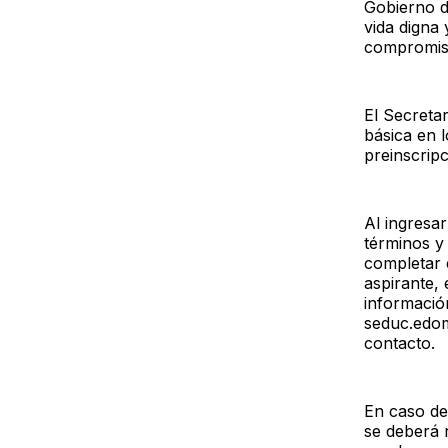
Gobierno d
vida digna
compromiso
El Secreta
básica en 
preinscripc
Al ingresar
términos y
completar 
aspirante,
información
seduc.edom
contacto.
En caso de
se deberá r