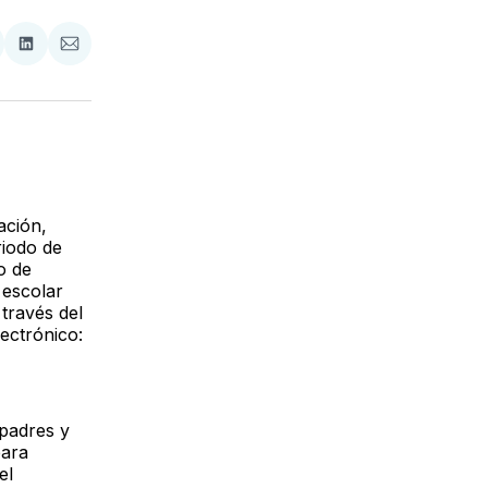
tir
mpartir
Compartir
Compartir
n
en
via
acebook
LinkedIn
Email
ación,
riodo de
o de
 escolar
través del
lectrónico:
 padres y
para
el