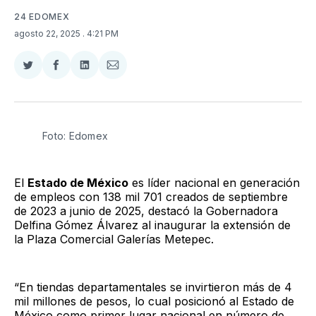
24 EDOMEX
agosto 22, 2025
. 4:21 PM
Compartir
Compartir
Compartir
Compartir
en
en
en
via
Twitter
Facebook
LinkedIn
Email
Foto: Edomex
El
Estado de México
es líder nacional en generación
de empleos con 138 mil 701 creados de septiembre
de 2023 a junio de 2025, destacó la Gobernadora
Delfina Gómez Álvarez al inaugurar la extensión de
la Plaza Comercial Galerías Metepec.
“En tiendas departamentales se invirtieron más de 4
mil millones de pesos, lo cual posicionó al Estado de
México como primer lugar nacional en número de