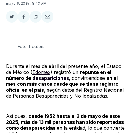
mayo 6, 2025
. 8:43 AM
Compartir
Compartir
Compartir
Compartir
en
en
en
via
Twitter
Facebook
LinkedIn
Email
Foto: Reuters
Durante el mes de
abril
del presente año, el Estado
de México (
Edomex
) registró un
repunte en el
número de
desapariciones
,
convirtiéndose
en el
mes con más casos desde que se tiene registro
oficial en el país
, según datos del Registro Nacional
de Personas Desaparecidas y No localizadas.
Así pues,
desde 1952 hasta el 2 de mayo de este
2025
,
más de 13 mil personas han sido reportadas
como desaparecidas
en la entidad, lo que convierte