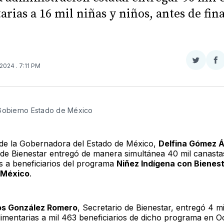
arias a 16 mil niñas y niños, antes de fina
Compar
Co
 2024
. 7:11 PM
en
e
Twitter
F
Gobierno Estado de México 
e la Gobernadora del Estado de México,
Delfina Gómez Á
 de Bienestar entregó de manera simultánea 40 mil canasta
as a beneficiarios del programa
Niñez Indígena con Bienest
 México
.
os González Romero
, Secretario de Bienestar, entregó 4 m
limentarias a mil 463 beneficiarios de dicho programa en 