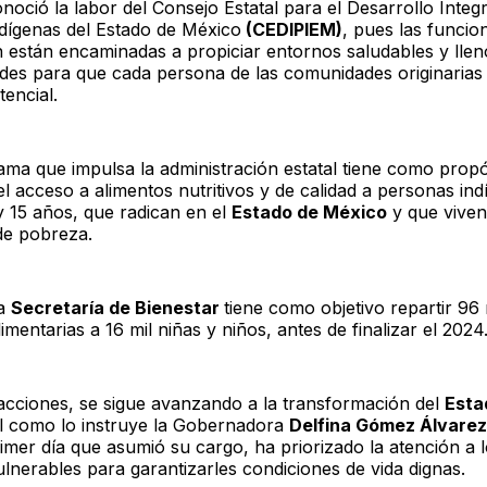
oció la labor del Consejo Estatal para el Desarrollo Integr
dígenas del Estado de México
(CEDIPIEM)
, pues las funcio
están encaminadas a propiciar entornos saludables y llen
des para que cada persona de las comunidades originarias
encial.
ama que impulsa la administración estatal tiene como propó
l acceso a alimentos nutritivos y de calidad a personas in
y 15 años, que radican en el
Estado de México
y que viven
de pobreza.
la
Secretaría de Bienestar
tiene como objetivo repartir 96 
imentarias a 16 mil niñas y niños, antes de finalizar el 2024
acciones, se sigue avanzando a la transformación del
Esta
al como lo instruye la Gobernadora
Delfina Gómez Álvarez
imer día que asumió su cargo, ha priorizado la atención a 
ulnerables para garantizarles condiciones de vida dignas.