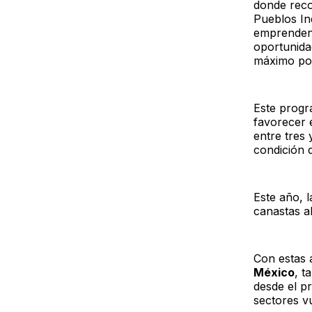
donde recon
Pueblos In
emprenden 
oportunida
máximo pot
Este progr
favorecer e
entre tres 
condición 
Este año, 
canastas al
Con estas 
México
, t
desde el pr
sectores v