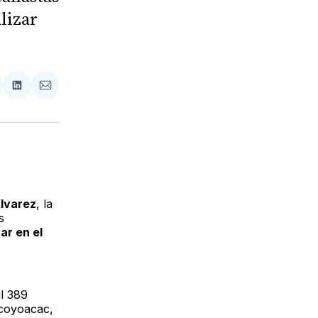
lizar
tir
mpartir
Compartir
Compartir
n
en
via
acebook
LinkedIn
Email
lvarez
, la
s
ar en el
il 389
Ocoyoacac,