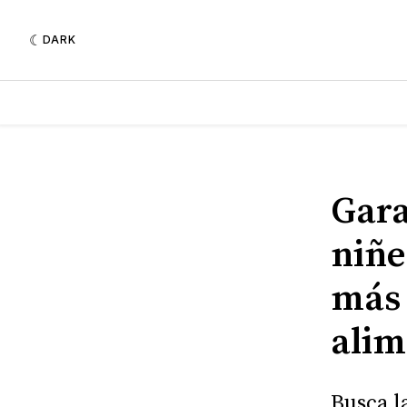
DARK
Gara
niñe
más 
alim
Busca l