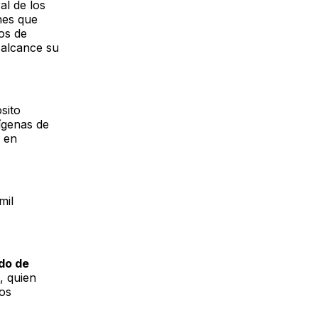
al de los
nes que
os de
 alcance su
sito
dígenas de
 en
mil
.
do de
, quien
los