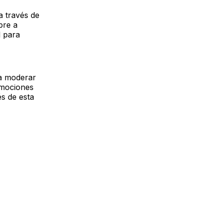
a través de
bre a
 para
 a moderar
emociones
és de esta