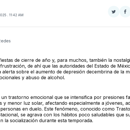
Compar
Co
2025
. 11:42 AM
en
e
Twitter
F
 Redes
fiestas de cierre de año y, para muchos, también la nostalgi
 frustración, de ahí que las autoridades del Estado de Méxi
a alerta sobre el aumento de depresión decembrina de la 
ocionales y abuso de alcohol.
 un trastorno emocional que se intensifica por presiones fa
 y menor luz solar, afectando especialmente a jóvenes, ad
personas en duelo. Este fenómeno, conocido como Trast
stacional, se agrava con los hábitos poco saludables que su
n la socialización durante esta temporada.