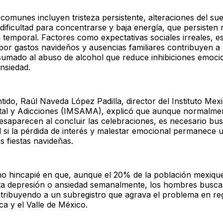
comunes incluyen tristeza persistente, alteraciones del sue
 dificultad para concentrarse y baja energía, que persisten 
a temporal. Factores como expectativas sociales irreales, e
 por gastos navideños y ausencias familiares contribuyen a
sumado al abuso de alcohol que reduce inhibiciones emoci
nsiedad.
tido, Raúl Naveda López Padilla, director del Instituto Me
al y Adicciones (IMSAMA), explicó que aunque normalmen
esaparecen al concluir las celebraciones, es necesario bu
l si la pérdida de interés y malestar emocional permanece 
s fiestas navideñas.
o hincapié en que, aunque el 20% de la población mexiqu
ta depresión o ansiedad semanalmente, los hombres busc
tribuyendo a un subregistro que agrava el problema en re
a y el Valle de México.