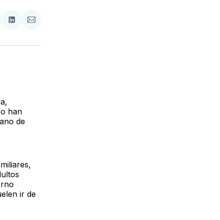
tir
mpartir
Compartir
Compartir
n
en
via
acebook
LinkedIn
Email
a,
co han
mano de
miliares,
ultos
orno
elen ir de