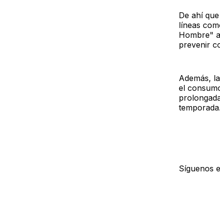
De ahí que
líneas com
Hombre" al
prevenir c
Además, la
el consumo
prolongadas
temporada
Síguenos 