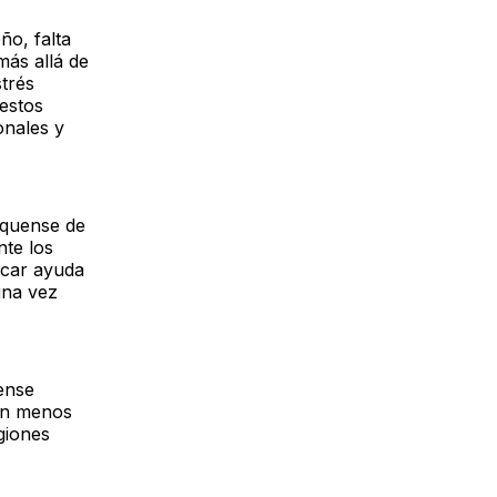
ño, falta
más allá de
strés
 estos
onales y
xiquense de
te los
scar ayuda
una vez
ense
an menos
giones