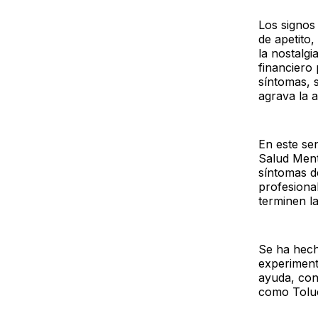
Los signos 
de apetito,
la nostalgi
financiero
síntomas, 
agrava la a
En este sen
Salud Ment
síntomas d
profesiona
terminen la
Se ha hech
experimen
ayuda, con
como Toluc