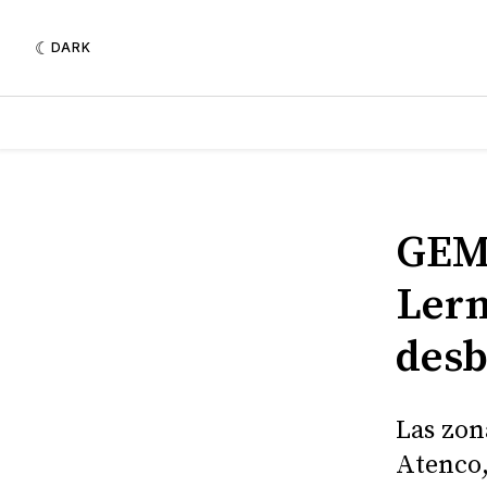
DARK
GEM 
Lerm
des
Las zon
Atenco,