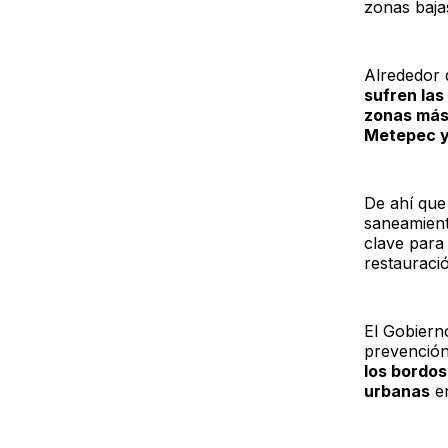
zonas bajas
Alrededor
sufren la
zonas más
Metepec y
De ahí que
saneamient
clave para 
restauració
El Gobiern
prevención
los bordos
urbanas
en