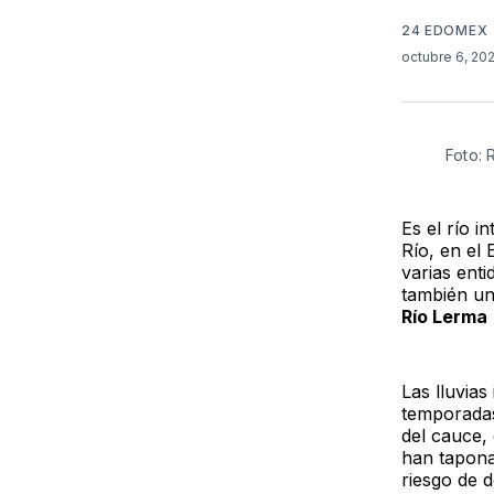
24 EDOMEX
octubre 6, 20
Foto:
Es el río 
Río, en el 
varias ent
también un
Río Lerma
Las lluvia
temporadas 
del cauce,
han taponad
riesgo de d