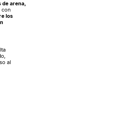
s de arena,
s con
re los
en
lta
do,
so al