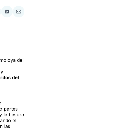
tir
mpartir
Compartir
Compartir
n
en
via
acebook
LinkedIn
Email
lmoloya del
 y
rdos del
n
co partes
y la basura
tando el
n las