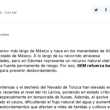
Compar
Co
25
. 11:02 AM
en
e
Twitter
F
 Redes
interior más largo de México y nace en los manantiales de A
Estado de México. A lo largo de su recorrido atraviesa
idades, pero en Edomex representa un recurso natural vital
a fuente permanente de riesgo. Por eso,
GEM refuerza bo
para prevenir desbordamiento.
s intensas y el deshielo del Nevado de Toluca han elevado e
recientes el nivel del río Lerma, poniendo en estado críti
 especialmente en temporada de lluvias. Además, el azolve 
o el cauce, dificultando el flujo natural del agua y aumen
esbordamientos que afectan a miles de familias y cultivos e