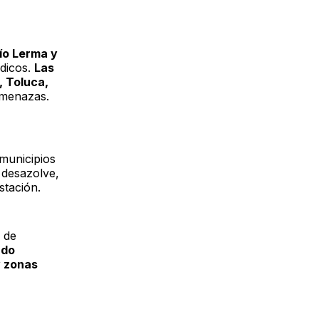
río Lerma y
ódicos.
Las
 Toluca,
amenazas.
municipios
 desazolve,
stación.
 de
ndo
y zonas