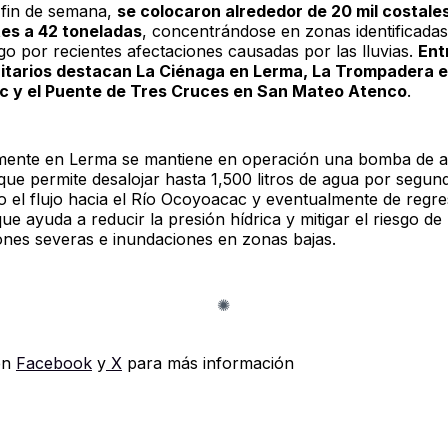
 fin de semana,
se colocaron alrededor de 20 mil costale
es a 42 toneladas
, concentrándose en zonas identificada
go por recientes afectaciones causadas por las lluvias.
Ent
oritarios destacan La Ciénaga en Lerma, La Trompadera 
 y el Puente de Tres Cruces en San Mateo Atenco
.
mente en Lerma se mantiene en operación una bomba de a
que permite desalojar hasta 1,500 litros de agua por segun
o el flujo hacia el Río Ocoyoacac y eventualmente de regre
ue ayuda a reducir la presión hídrica y mitigar el riesgo de
nes severas e inundaciones en zonas bajas.
en
Facebook
y
X
para más información