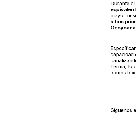
Durante el
equivalent
mayor ries
sitios pri
Ocoyoacac
Específica
capacidad 
canalizand
Lerma, lo q
acumulacio
Síguenos 