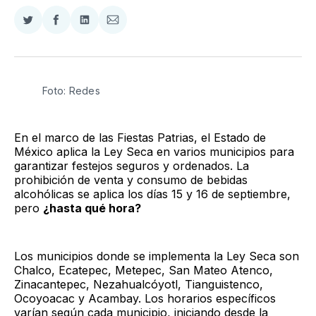
Compartir
Compartir
Compartir
Compartir
en
en
en
via
Twitter
Facebook
LinkedIn
Email
Foto: Redes
En el marco de las Fiestas Patrias, el Estado de
México aplica la Ley Seca en varios municipios para
garantizar festejos seguros y ordenados. La
prohibición de venta y consumo de bebidas
alcohólicas se aplica los días 15 y 16 de septiembre,
pero
¿hasta qué hora?
Los municipios donde se implementa la Ley Seca son
Chalco, Ecatepec, Metepec, San Mateo Atenco,
Zinacantepec, Nezahualcóyotl, Tianguistenco,
Ocoyoacac y Acambay. Los horarios específicos
varían según cada municipio, iniciando desde la