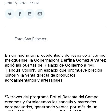
junio 27, 2025
. 4:46 PM
Compartir
Compartir
Compartir
Compartir
en
en
en
via
Twitter
Facebook
LinkedIn
Email
Foto: Gob Edomex
En un hecho sin precedentes y de respaldo al campo
mexiquense, la Gobernadora
Delfina Gómez Álvarez
abrió las puertas del Palacio de Gobierno a “Mi
Tianguis Colibrí”, un espacio que promueve precios
justos y la venta directa de productos
agroalimentarios y artesanales.
“A través del programa Por el Rescate del Campo
creamos y fortalecemos los tianguis y mercados
agropecuarios, generando ventas por más de un