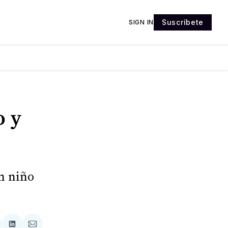
Suscríbete
SIGN IN
o y
n niño