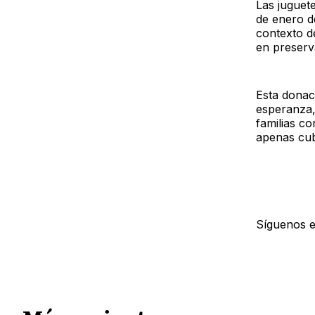
Las juguet
de enero d
contexto d
en preserva
Esta donaci
esperanza,
familias c
apenas cub
Síguenos 