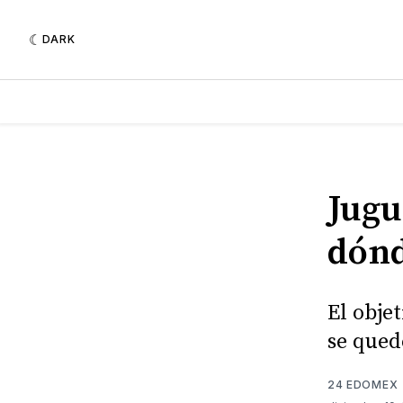
DARK
Jugu
dónd
El obje
se qued
24 EDOMEX