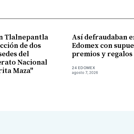
en Tlalnepantla
Así defraudaban e
cción de dos
Edomex con supue
sedes del
premios y regalos
erato Nacional
24 EDOMEX
ita Maza"
agosto 7, 2026