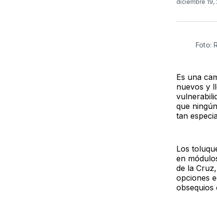
diciembre 19,
Foto:
Es una cam
nuevos y l
vulnerabil
que ningún 
tan especia
Los toluqu
en módulos
de la Cruz
opciones ed
obsequios d