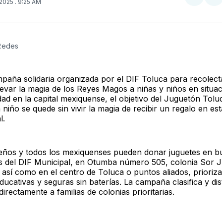
Compar
Co
 2025
. 9:25 AM
en
e
Twitter
F
 Redes
paña solidaria organizada por el DIF Toluca para recolect
levar la magia de los Reyes Magos a niñas y niños en situa
idad en la capital mexiquense, el objetivo del Juguetón Tol
niño se quede sin vivir la magia de recibir un regalo en es
l.
eños y todos los mexiquenses pueden donar juguetes en b
 del DIF Municipal, en Otumba número 505, colonia Sor 
, así como en el centro de Toluca o puntos aliados, prioriz
ucativas y seguras sin baterías. La campaña clasifica y dis
irectamente a familias de colonias prioritarias.