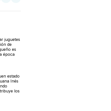
tir
mpartir
Compartir
Compartir
n
en
via
acebook
LinkedIn
Email
ar juguetes
ción de
uqueño es
ta época
uen estado
Juana Inés
ando
tribuye los