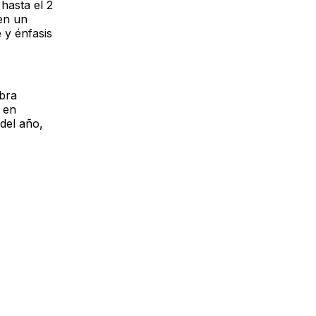
hasta el 2
en un
 y énfasis
mbra
 en
del año,