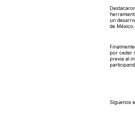
Destacaron
herramient
un desarrol
de México.
Finalmente,
por ceder 
previa al i
participan
Síguenos 