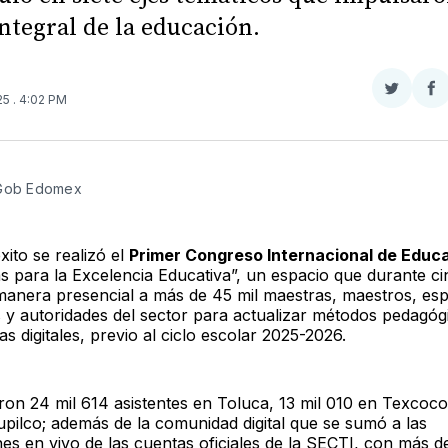
integral de la educación.
Compar
Co
025
. 4:02 PM
en
e
Twitter
F
 Gob Edomex
ito se realizó el
Primer Congreso Internacional de Educ
s para la Excelencia Educativa”, un espacio que durante ci
manera presencial a más de 45 mil maestras, maestros, espe
s y autoridades del sector para actualizar métodos pedagóg
s digitales, previo al ciclo escolar 2025-2026.
ron 24 mil 614 asistentes en Toluca, 13 mil 010 en Texcoco
upilco; además de la comunidad digital que se sumó a las
es en vivo de las cuentas oficiales de la SECTI, con más d