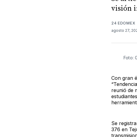
visión 
24 EDOMEX
agosto 27, 2
Foto:
Con gran éx
“Tendencia
reunió de 
estudiante
herramienta
Se registra
376 en Tej
transmision