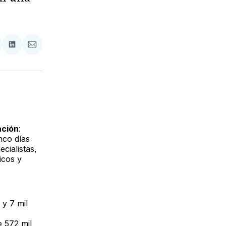
tir
mpartir
Compartir
Compartir
n
en
via
acebook
LinkedIn
Email
ación
:
nco días
cialistas,
icos y
 y 7 mil
e 572 mil