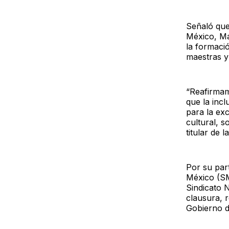
Señaló que
México, Ma
la formaci
maestras y
“Reafirmam
que la incl
para la exc
cultural, 
titular de 
Por su part
México (SM
Sindicato 
clausura, 
Gobierno d