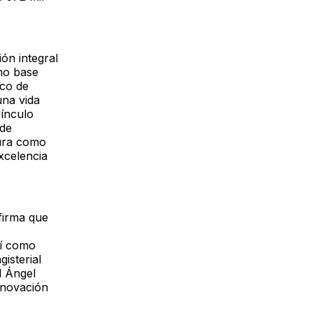
ión integral
omo base
rco de
una vida
vínculo
sde
tura como
xcelencia
firma que
sí como
isterial
l Ángel
nnovación