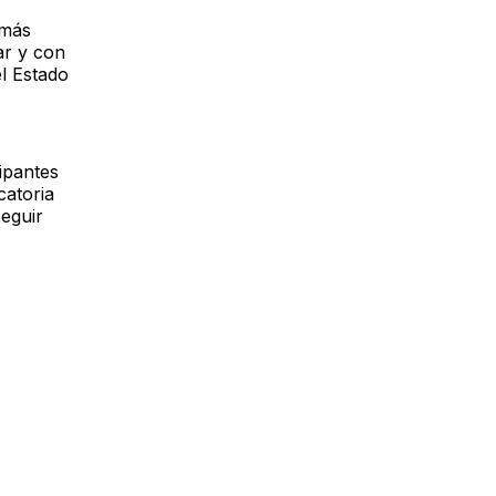
 más
ar y con
el Estado
cipantes
catoria
seguir