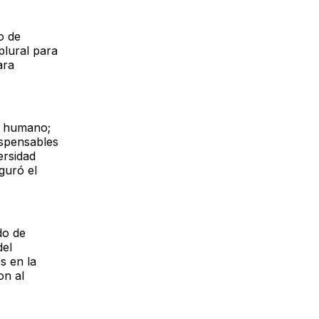
o de
plural para
ara
je humano;
ispensables
ersidad
guró el
do de
del
s en la
on al