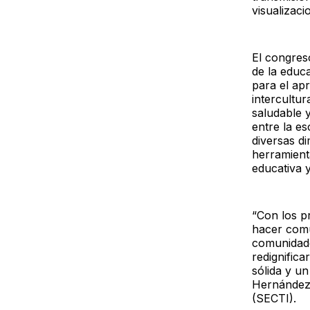
visualizaci
El congreso
de la educ
para el apr
intercultur
saludable y
entre la es
diversas d
herramient
educativa y
“Con los p
hacer comu
comunidade
redignifica
sólida y u
Hernández 
(SECTI).