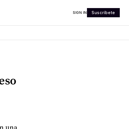
Suscríbete
SIGN IN
eso
on una