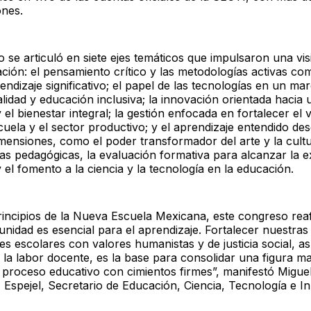
ones.
 se articuló en siete ejes temáticos que impulsaron una vis
ación: el pensamiento crítico y las metodologías activas c
endizaje significativo; el papel de las tecnologías en un ma
alidad y educación inclusiva; la innovación orientada hacia 
 el bienestar integral; la gestión enfocada en fortalecer el 
cuela y el sector productivo; y el aprendizaje entendido de
imensiones, como el poder transformador del arte y la cul
as pedagógicas, la evaluación formativa para alcanzar la e
 el fomento a la ciencia y la tecnología en la educación.
rincipios de la Nueva Escuela Mexicana, este congreso rea
nidad es esencial para el aprendizaje. Fortalecer nuestras
s escolares con valores humanistas y de justicia social, a
r la labor docente, es la base para consolidar una figura mag
n proceso educativo con cimientos firmes”, manifestó Migue
Espejel, Secretario de Educación, Ciencia, Tecnología e I