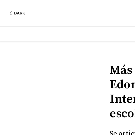
DARK
Más 
Edom
Inte
esco
Se arti