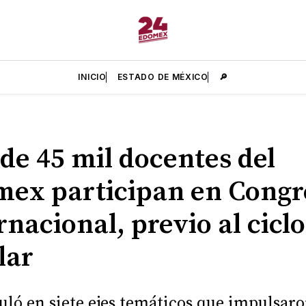
INICIO
ESTADO DE MÉXICO
🔎
de 45 mil docentes del
ex participan en Congr
rnacional, previo al ciclo
lar
culó en siete ejes temáticos que impulsar