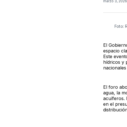
marzo 3, 202
Foto:
El Gobiern
espacio cla
Este evento
hídricos y
nacionales
El foro abo
agua, la m
acuíferos.
en el presu
distribució