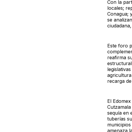
Con la par
locales; r
Conagua; y
se analiza
ciudadana,
Este foro p
complement
reafirma s
estructural
legislativ
agricultur
recarga de
El Edomex 
Cutzamala o
sequía en 
tuberías s
municipios
amenaza la 