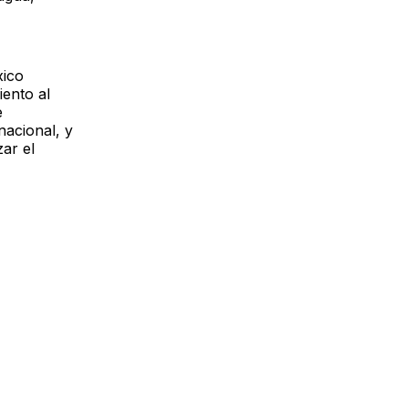
xico
iento al
e
nacional, y
zar el