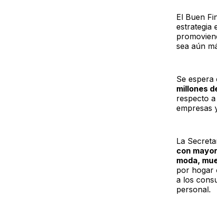
El Buen Fi
estrategia
promoviend
sea aún má
Se espera 
millones d
respecto a 
empresas y
La Secreta
con mayor 
moda, mueb
por hogar 
a los cons
personal.