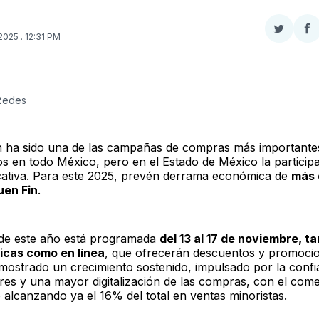
Compar
Co
 2025
. 12:31 PM
en
e
Twitter
F
 Redes
n ha sido una de las campañas de compras más importante
os en todo México, pero en el Estado de México la particip
ficativa. Para este 2025, prevén derrama económica de
más 
uen Fin
.
 de este año está programada
del 13 al 17 de noviembre, t
sicas como en línea
, que ofrecerán descuentos y promocio
mostrado un crecimiento sostenido, impulsado por la confi
es y una mayor digitalización de las compras, con el come
 alcanzando ya el 16% del total en ventas minoristas.