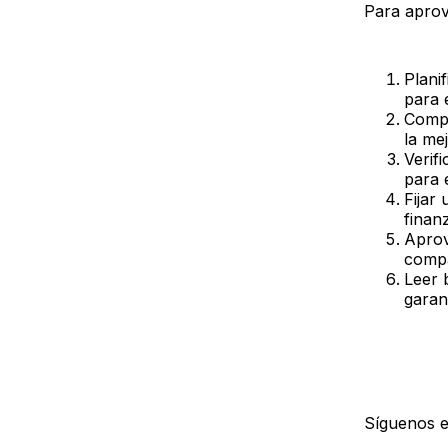
Para aprov
Plani
para 
Compa
la mej
Verif
para 
Fijar
finan
Aprov
compa
Leer 
garan
Síguenos 