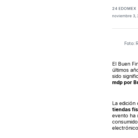
24 EDOMEX
noviembre 3,
Foto:
El Buen Fi
últimos añ
sido signi
mdp por B
La edición
tiendas fí
evento ha 
consumidor
electrónico