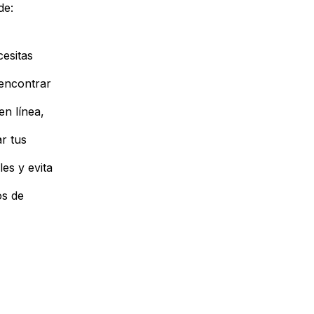
de:
cesitas
 encontrar
en línea,
ar tus
es y evita
os de