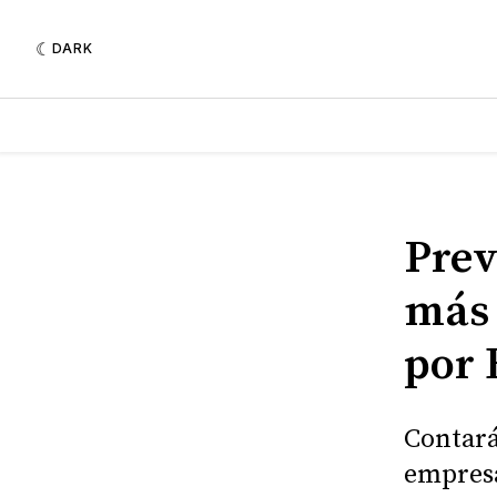
DARK
Prev
más 
por 
Contará
empresa