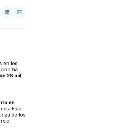
tir
mpartir
Compartir
Compartir
n
en
via
acebook
LinkedIn
Email
s en los
ación ha
de 28 mil
anto en
nes. Este
anza de los
rcio