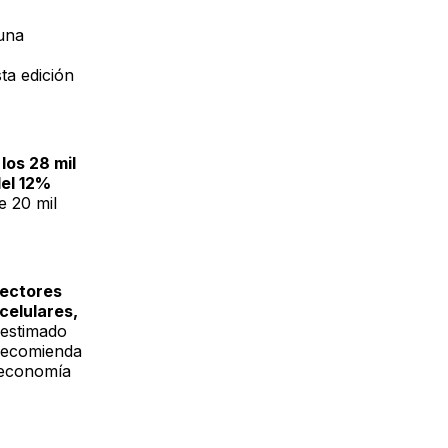
 una
ta edición
los 28 mil
del 12%
e 20 mil
sectores
celulares,
 estimado
 recomienda
 economía