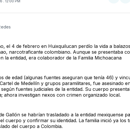
Compar
Co
26
. 12:00 PM
en
e
Twitter
F
 Redes
o, el 4 de febrero en Huixquilucan perdío la vida a balazo
ao, narcotraficante colombiano. Aunque se presentaba c
n la entidad, era colaborador de la Familia Michoacana
s de edad (algunas fuentes aseguran que tenía 46) y vinc
Cartel de Medellín y grupos paramilitares, fue asesinado en
 según fuentes judiciales de la entidad. Su cuerpo present
ia; ahora investigan nexos con crimen organizado local.
 de Gallón se habrían trasladado a la entidad mexiquense p
l cuerpo y confirmar su identidad. La familia inició ya los 
aslado del cuerpo a Colombia.