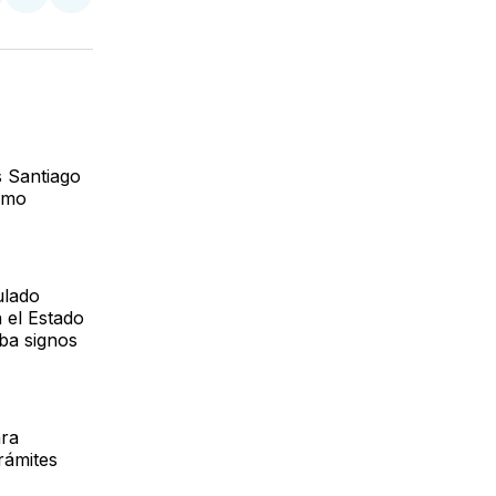
tir
mpartir
Compartir
Compartir
n
en
via
acebook
LinkedIn
Email
s Santiago
omo
ulado
 el Estado
aba signos
ara
trámites