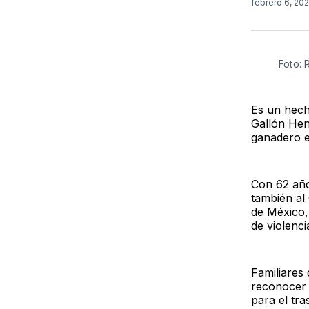
febrero 6, 20
Foto:
Es un hech
Gallón Hen
ganadero e
Con 62 año
también al 
de México,
de violenc
Familiares
reconocer e
para el tr