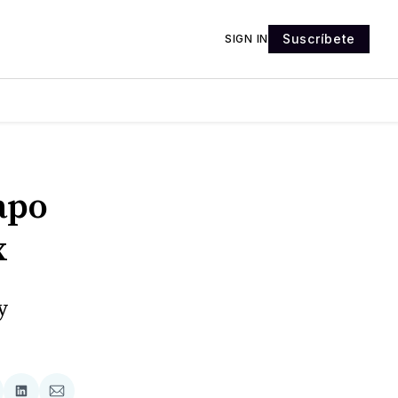
Suscríbete
SIGN IN
apo
x
y