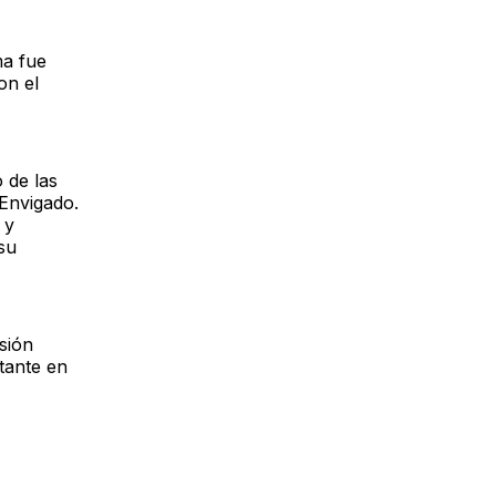
ma fue
on el
 de las
Envigado.
 y
su
sión
tante en