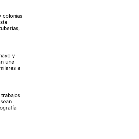
y colonias
sta
tuberías,
 mayo y
an una
milares a
 trabajos
 sean
ografía