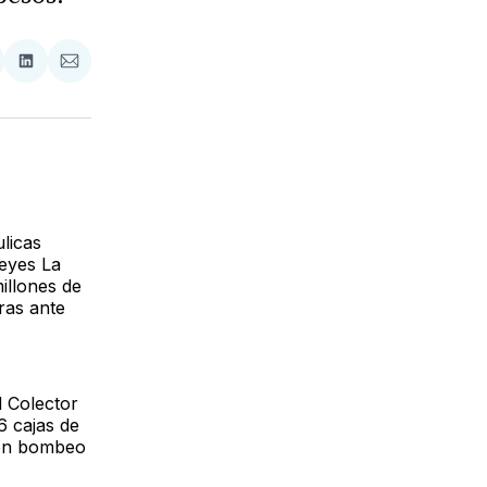
tir
mpartir
Compartir
Compartir
n
en
via
acebook
LinkedIn
Email
licas
eyes La
illones de
ras ante
l Colector
6 cajas de
con bombeo