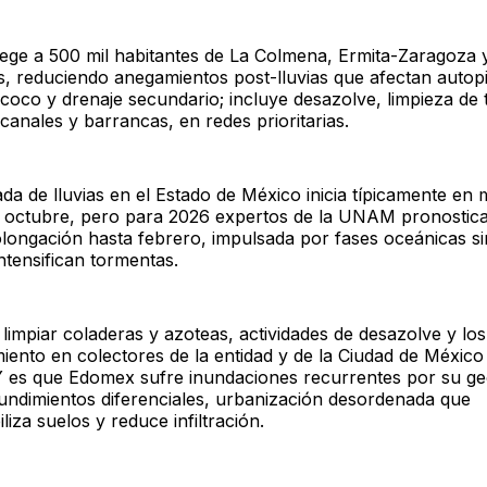
tege a 500 mil habitantes de La Colmena, Ermita-Zaragoza 
s, reduciendo anegamientos post-lluvias que afectan autopi
oco y drenaje secundario; incluye desazolve, limpieza de 
canales y barrancas, en redes prioritarias.
da de lluvias en el Estado de México inicia típicamente en
 octubre, pero para 2026 expertos de la UNAM pronostic
olongación hasta febrero, impulsada por fases oceánicas si
ntensifican tormentas.
limpiar coladeras y azoteas, actividades de desazolve y los
iento en colectores de la entidad y de la Ciudad de México
 Y es que Edomex sufre inundaciones recurrentes por su ge
hundimientos diferenciales, urbanización desordenada que
iza suelos y reduce infiltración.