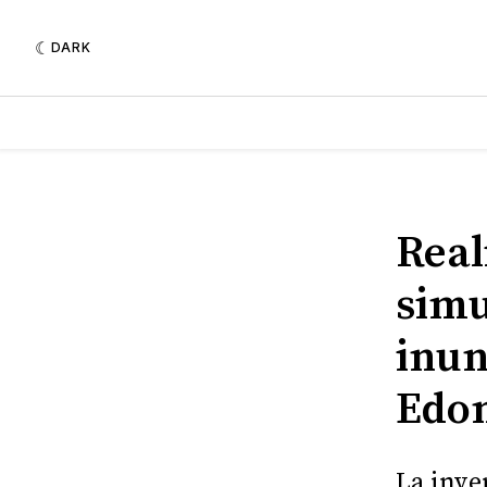
DARK
Real
simu
inun
Edo
La inve