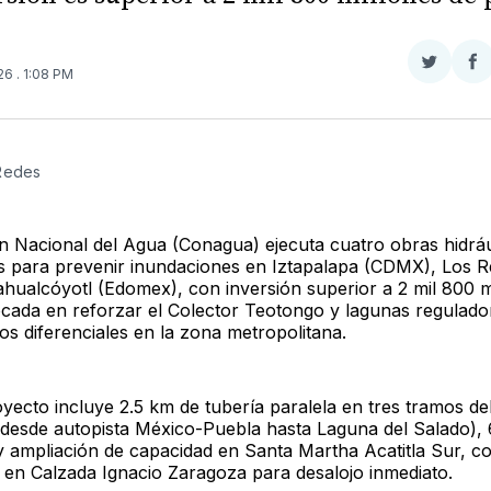
Compar
Co
026
. 1:08 PM
en
e
Twitter
F
 Redes
n Nacional del Agua (Conagua) ejecuta cuatro obras hidráu
s para prevenir inundaciones en Iztapalapa (CDMX), Los R
hualcóyotl (Edomex), con inversión superior a 2 mil 800 m
cada en reforzar el Colector Teotongo y lagunas regulado
os diferenciales en la zona metropolitana.
yecto incluye 2.5 km de tubería paralela en tres tramos de
desde autopista México-Puebla hasta Laguna del Salado), 
y ampliación de capacidad en Santa Martha Acatitla Sur, 
l en Calzada Ignacio Zaragoza para desalojo inmediato.