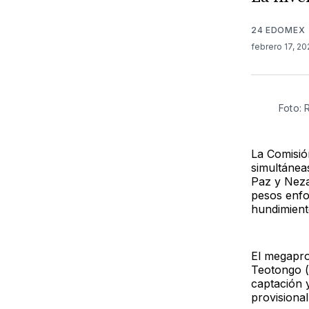
24 EDOMEX
febrero 17, 2
Foto:
La Comisió
simultánea
Paz y Neza
pesos enfo
hundimient
El megapro
Teotongo (
captación 
provisiona