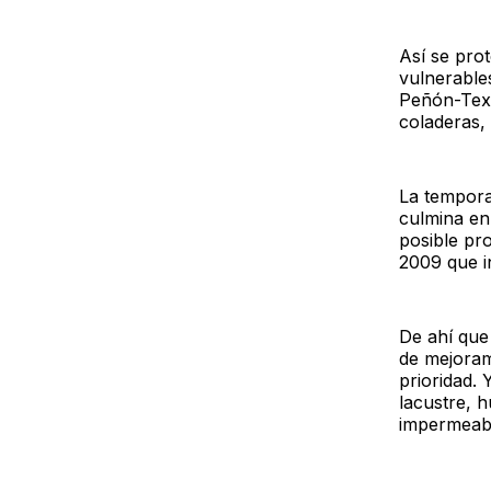
Así se pro
vulnerable
Peñón-Texc
coladeras, 
La tempora
culmina en
posible pr
2009 que i
De ahí que 
de mejoram
prioridad.
lacustre, 
impermeabil