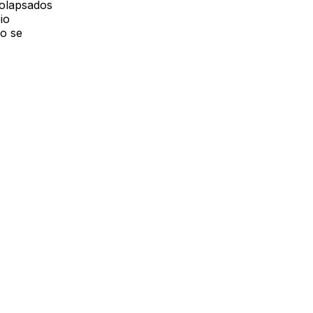
colapsados
io
no se