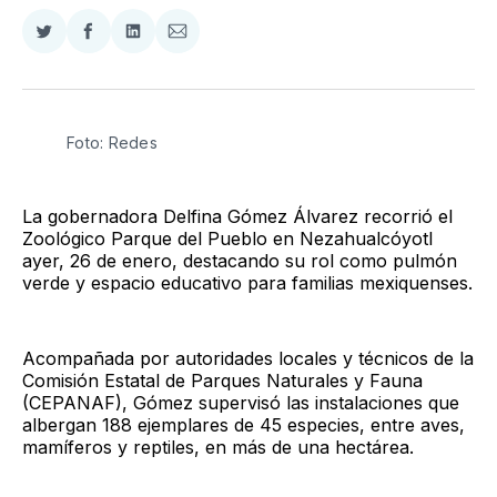
Compartir
Compartir
Compartir
Compartir
en
en
en
via
Twitter
Facebook
LinkedIn
Email
Foto: Redes
La gobernadora Delfina Gómez Álvarez recorrió el
Zoológico Parque del Pueblo en Nezahualcóyotl
ayer, 26 de enero, destacando su rol como pulmón
verde y espacio educativo para familias mexiquenses.
Acompañada por autoridades locales y técnicos de la
Comisión Estatal de Parques Naturales y Fauna
(CEPANAF), Gómez supervisó las instalaciones que
albergan 188 ejemplares de 45 especies, entre aves,
mamíferos y reptiles, en más de una hectárea.