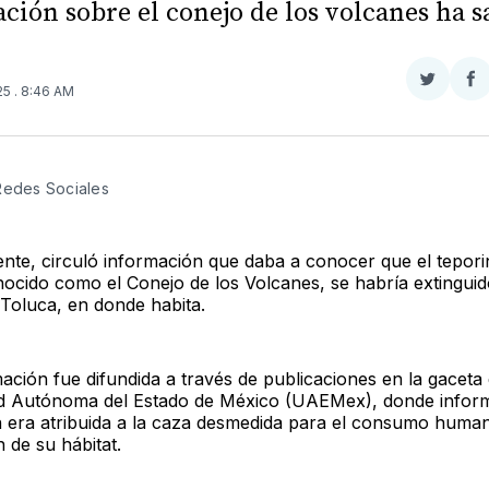
ción sobre el conejo de los volcanes ha s
Compar
Co
025
. 8:46 AM
en
e
Twitter
F
Redes Sociales
nte, circuló información que daba a conocer que el tepori
nocido como el Conejo de los Volcanes, se habría extinguid
Toluca, en donde habita.
ación fue difundida a través de publicaciones en la gaceta 
ad Autónoma del Estado de México (UAEMex), donde infor
ón era atribuida a la caza desmedida para el consumo human
 de su hábitat.