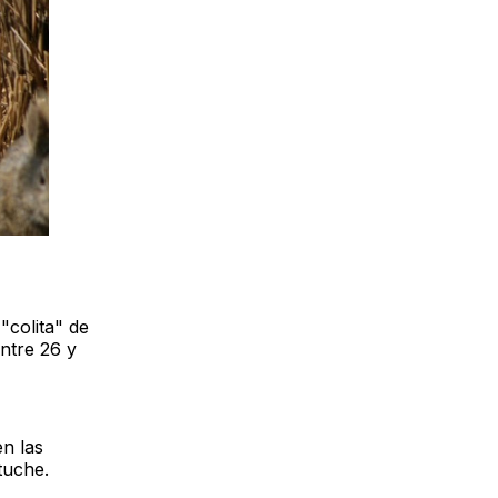
"colita" de
entre 26 y
en las
tuche.