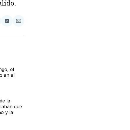
alido.
tir
mpartir
Compartir
Compartir
n
en
via
acebook
LinkedIn
Email
ngo, el
o en el
de la
maban que
o y la