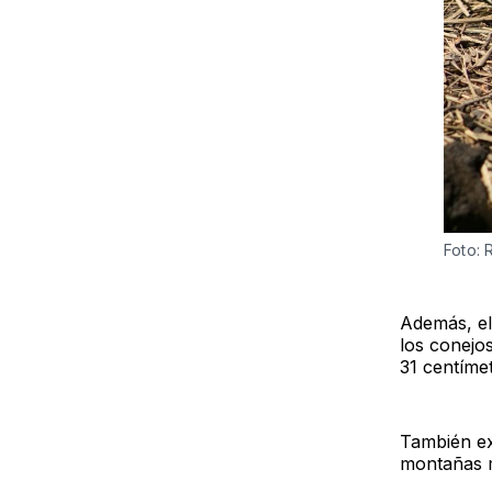
Foto: 
Además, el 
los conejos
31 centíme
También ex
montañas m