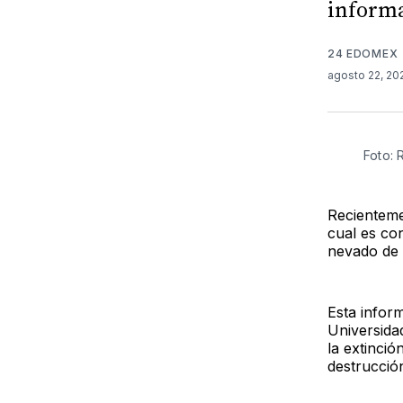
informa
24 EDOMEX
agosto 22, 2
Foto: 
Recienteme
cual es co
nevado de 
Esta inform
Universid
la extinci
destrucción