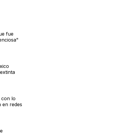
ue fue
lenciosa"
xico
extinta
 con lo
n en redes
ue