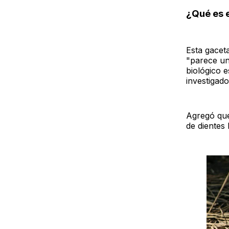
¿Qué es 
Esta gacet
"parece un
biológico 
investigado
Agregó que
de dientes 