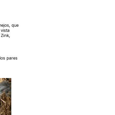
nejos, que
vista
 Zink,
dos pares