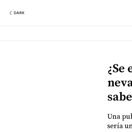
DARK
¿Se 
neva
sab
Una pub
sería u