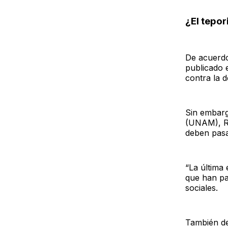
¿El tepor
De acuerdo
publicado e
contra la 
Sin embarg
(UNAM), Ro
deben pasa
“La última
que han pa
sociales.
También de