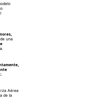
modelo
to
l
enores,
o de una
de
ma.
ntamente,
ente
c.
erza Aérea
a de la