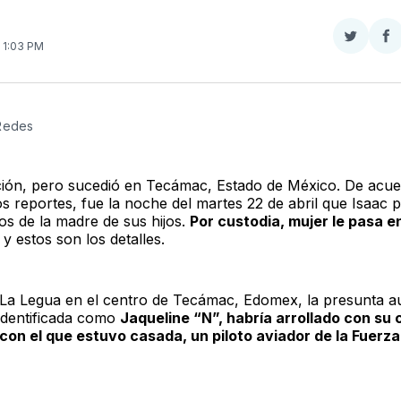
Compar
Co
. 1:03 PM
en
e
Twitter
F
 Redes
ción, pero sucedió en Tecámac, Estado de México. De acu
s reportes, fue la noche del martes 22 de abril que Isaac p
os de la madre de sus hijos.
Por custodia, mujer le pasa e
, y estos son los detalles.
e La Legua en el centro de Tecámac, Edomex, la presunta a
 identificada como
Jaqueline “N”, habría arrollado con su
con el que estuvo casada, un piloto aviador de la Fuerz
.