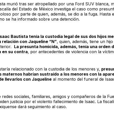
ista murió tras ser atropellado por una Ford SUV blanca, 
iscalía del Estado de México investiga el caso como presun
oloso por parte de quien, además, se dio a la fuga. Hasta e
o se ha informado sobre una detención.
Isaac Bautista tenía la custodia legal de sus dos hijos m
u relación con Jaqueline “N”
, quien, además, tiene un hij
nterior.
La presunta homicida, además, tenía una orden 
n en su contra
, por antecedentes de violencia con la vícti
staría relacionado con la custodia de los menores y,
presu
s maternos habrían sustraído a los menores con la apar
de llevarlos con Jaqueline
al momento del funeral de Isaa
e redes sociales, familiares, amigos y compañeros de la Fu
den justicia por el violento fallecimiento de Isaac. La fiscalí
xiquense dará seguimiento al caso.