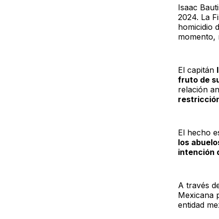
Isaac Baut
2024. La F
homicidio d
momento, n
El capitán
fruto de s
relación a
restricció
El hecho e
los abuelo
intención 
A través d
Mexicana pi
entidad me