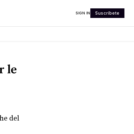
Suscríbete
SIGN IN
 le
he del