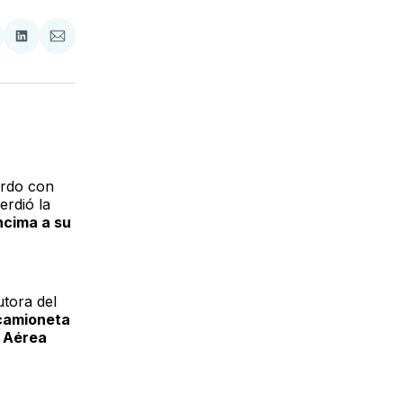
tir
mpartir
Compartir
Compartir
n
en
via
acebook
LinkedIn
Email
erdo con
erdió la
ncima a su
utora del
 camioneta
a Aérea