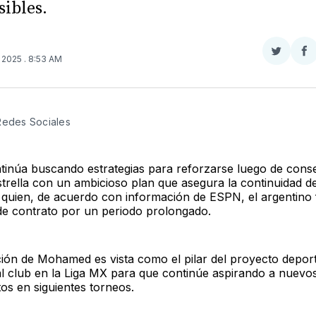
sibles.
Compar
Co
, 2025
. 8:53 AM
en
e
Twitter
F
Redes Sociales
tinúa buscando estrategias para reforzarse luego de cons
trella con un ambicioso plan que asegura la continuidad d
uien, de acuerdo con información de ESPN, el argentino 
de contrato por un periodo prolongado.
ión de Mohamed es vista como el pilar del proyecto depor
al club en la Liga MX para que continúe aspirando a nuevo
s en siguientes torneos.