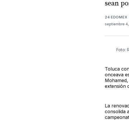
sean po
24 EDOMEX
septiembre 4
Foto: 
Toluca con
onceava es
Mohamed, q
extensión 
La renovac
consolida 
campeonato