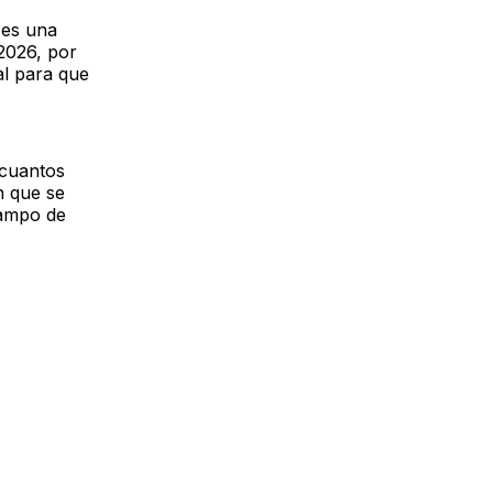
 es una
 2026, por
al para que
 cuantos
n que se
campo de