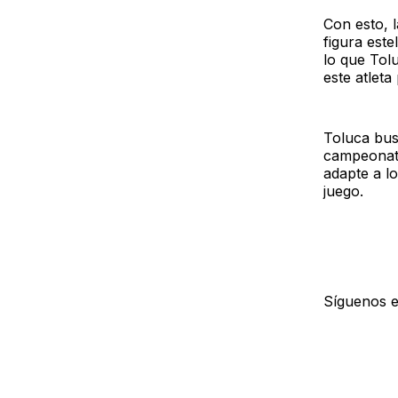
Con esto, l
figura este
lo que Tol
este atlet
Toluca bus
campeonato
adapte a lo
juego.
Síguenos 