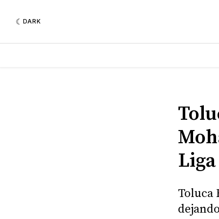
DARK
Tolu
Moha
Lig
Toluca 
dejando