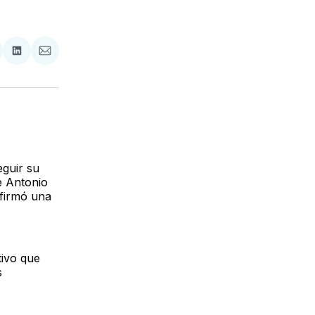
tir
mpartir
Compartir
Compartir
n
en
via
acebook
LinkedIn
Email
eguir su
e Antonio
firmó una
tivo que
s