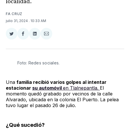
localidad.
FA CRUZ
julio 31, 2024
. 10:33 AM
Compartir
Compartir
Compartir
Compartir
en
en
en
via
Twitter
Facebook
LinkedIn
Email
Foto: Redes sociales.
Una
familia recibió varios golpes al intentar
estacionar
su automóvil
en Tlalnepantla.
El
momento quedó grabado por vecinos de la calle
Alvarado, ubicada en la colonia El Puerto. La pelea
tuvo lugar el pasado 26 de julio.
¿Qué sucedió?