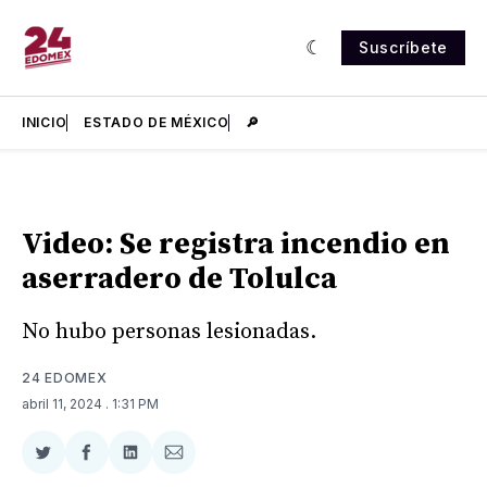
Suscríbete
INICIO
ESTADO DE MÉXICO
🔎
Video: Se registra incendio en
aserradero de Tolulca
No hubo personas lesionadas.
24 EDOMEX
abril 11, 2024
. 1:31 PM
Compartir
Compartir
Compartir
Compartir
en
en
en
via