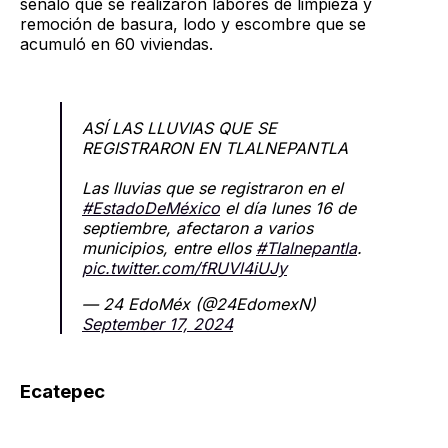
señaló que se realizaron labores de limpieza y
remoción de basura, lodo y escombre que se
acumuló en 60 viviendas.
ASÍ LAS LLUVIAS QUE SE
REGISTRARON EN TLALNEPANTLA
Las lluvias que se registraron en el
#EstadoDeMéxico
el día lunes 16 de
septiembre, afectaron a varios
municipios, entre ellos
#Tlalnepantla
.
pic.twitter.com/fRUVl4iUJy
— 24 EdoMéx (@24EdomexN)
September 17, 2024
Ecatepec