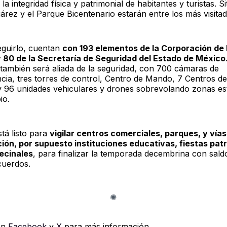
la integridad física y patrimonial de habitantes y turistas. S
árez y el Parque Bicentenario estarán entre los más visitad
guirlo, cuentan
con 193 elementos de la Corporación de 
80 de la Secretaría de Seguridad del Estado de México
 también será aliada de la seguridad, con 700 cámaras de
ancia, tres torres de control, Centro de Mando, 7 Centros d
y 96 unidades vehiculares y drones sobrevolando zonas es
io.
tá listo para
vigilar centros comerciales, parques, y vías
ón, por supuesto instituciones educativas, fiestas pat
ecinales
, para finalizar la temporada decembrina con sald
cuerdos.
en
Facebook
y
X
para más información.