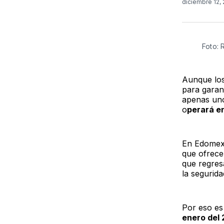
diciembre 12,
Foto:
Aunque los
para garant
apenas uno
o
perará e
En Edomex,
que ofrece 
que regres
la segurida
Por eso e
enero del