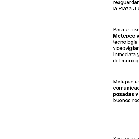
resguardar 
la Plaza Ju
Para conse
Metepec y 
tecnología
videovigil
Inmediata 
del municip
Metepec es
comunicaci
posadas v
buenos re
Síguenos 