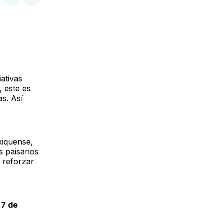
tir
mpartir
Compartir
Compartir
n
en
via
acebook
LinkedIn
Email
ativas
, este es
s. Así
xiquense,
os paisanos
 reforzar
 7 de