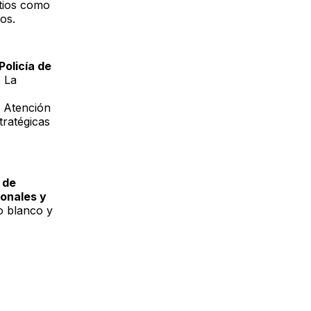
itios como
os.
Policía de
. La
e Atención
tratégicas
 de
ronales y
o blanco y