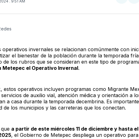
Compar
Co
 2024
. 9:51 AM
en
e
Twitter
F
 Redes
 operativos invernales se relacionan comúnmente con inici
izar el bienestar de la población durante la temporada fría
 de los rubros que se consideran en este tipo de programa
n Metepec el Operativo Invernal
.
 estos operativos incluyen programas como Migrante Me
servicios de auxilio vial, atención médica y orientación a l
an a casa durante la temporada decembrina. Es importante
d de los municipios y las carreteras que los conectan.
s que
a partir de este miércoles 11 de diciembre y hasta el
 2025
, el Gobierno de Metepec despliega un operativo para