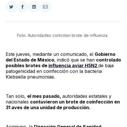
Compartir
Compartir
Compartir
Compartir
en
en
en
via
Twitter
Facebook
LinkedIn
Email
Foto: Autoridades controlan brote de influenza.
Este jueves, mediante un comunicado, el
Gobierno
del Estado de México
, indicó que se han
controlado
posibles brotes de
influencia aviar H5N2
de baja
patogenicidad en coinfección con la bacteria
Klebsiella pneumoniae.
Tan solo,
el mes pasado,
autoridades estatales y
nacionales
contuvieron un brote de coinfección en
31 aves de una unidad de producción.
Asimismo, la
Dirección General de Sanidad,