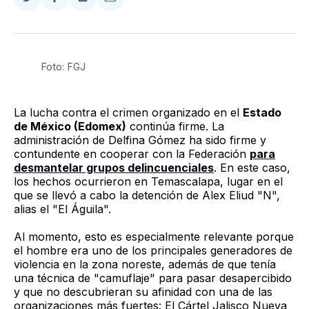
Compartir
Compartir
Compartir
Compartir
en
en
en
via
Twitter
Facebook
LinkedIn
Email
Foto: FGJ 
La lucha contra el crimen organizado en el
Estado
de México (Edomex)
continúa firme. La
administración de Delfina Gómez ha sido firme y
contundente en cooperar con la Federación
para
desmantelar grupos delincuenciales
. En este caso,
los hechos ocurrieron en Temascalapa, lugar en el
que se llevó a cabo la detención de Alex Eliud "N",
alias el "El Águila".
Al momento, esto es especialmente relevante porque
el hombre era uno de los principales generadores de
violencia en la zona noreste, además de que tenía
una técnica de "camuflaje" para pasar desapercibido
y que no descubrieran su afinidad con una de las
organizaciones más fuertes: El Cártel Jalisco Nueva