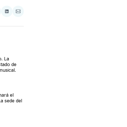
tir
mpartir
Compartir
Compartir
n
en
via
acebook
LinkedIn
Email
o. La
stado de
musical.
nará el
a sede del