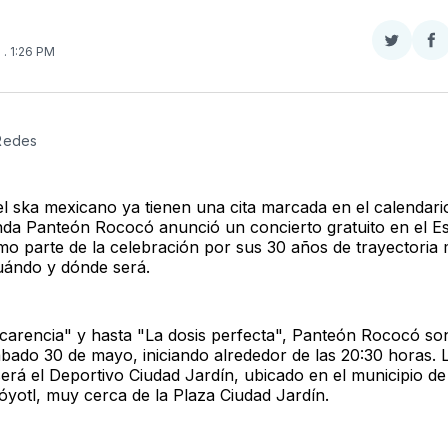
Compar
Co
6
. 1:26 PM
en
e
Twitter
F
 Redes
el ska mexicano ya tienen una cita marcada en el calendari
nda Panteón Rococó anunció un concierto gratuito en el E
o parte de la celebración por sus 30 años de trayectoria 
uándo y dónde será.
carencia" y hasta "La dosis perfecta", Panteón Rococó so
bado 30 de mayo, iniciando alrededor de las 20:30 horas. L
será el Deportivo Ciudad Jardín, ubicado en el municipio de
yotl, muy cerca de la Plaza Ciudad Jardín.