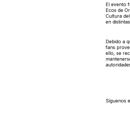
El evento f
Ecos de Ori
Cultura de
en distinta
Debido a q
fans prove
ello, se re
mantenerse
autoridade
Síguenos 