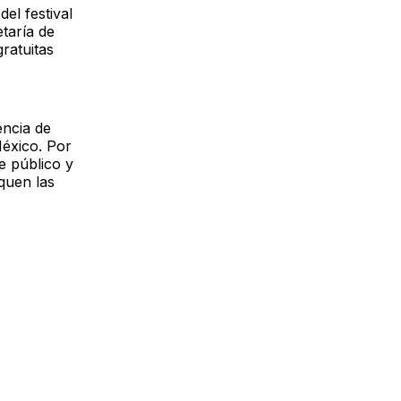
el festival
etaría de
ratuitas
encia de
México. Por
te público y
quen las