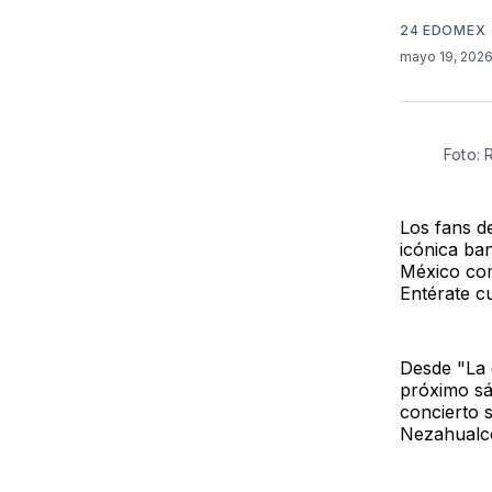
24 EDOMEX
mayo 19, 202
Foto:
Los fans d
icónica ba
México com
Entérate c
Desde "La 
próximo sá
concierto 
Nezahualcó