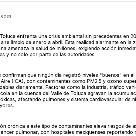
Twitter
F
 Redes
 Toluca enfrenta una crisis ambiental sin precedentes en 20
 aire limpio de enero a abril. Esta realidad alarmante en la 
ana amenaza la salud de millones, exigiendo acción inmedia
es y no solo por parte de las autoridades.
 confirman que ningún día registró niveles "buenos" en el 
l Aire (ICA), con contaminantes como PM2.5 y ozono sup
udables diariamente. Factores como la industria, tráfico vehi
cola en la cuenca del Valle de Toluca agravan la acumulac
 tóxicas, afectando pulmones y sistema cardiovascular de n
yores.
ión crónica a este tipo de contaminantes eleva riesgos de 
 cáncer pulmonar, con hospitales mexiquenses reportando