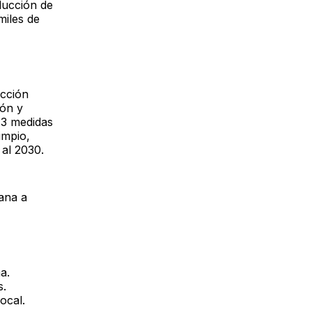
educción de
miles de
ucción
ión y
13 medidas
impio,
 al 2030.
dana a
a.
s.
ocal.