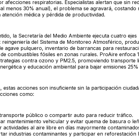
r afecciones respiratorias. Especialistas alertan que sin r
(al menos 30% anual), el problema se agravará, costando 
n atención médica y pérdida de productividad.
tido, la Secretaría del Medio Ambiente ejecuta cuatro ejes
os: reingeniería del Sistema de Monitoreo Atmosférico, prod
de agave pulquero, inventario de barrancas para restaurac
n de combustibles fósiles en zonas rurales. ProAire enfoca 
trategias contra ozono y PM2.5, promoviendo transporte l
 energética y educación ambiental para bajar emisiones 25%
 estas acciones son insuficiente sin la participación ciuda
acciones como:
transporte público o compartir auto para reducir tráfico.
zar mantenimiento vehicular y evitar quema de basura o leñ
ar actividades al aire libre en días mayormente contaminado
tar industrias contaminantes y participar en reforestación l