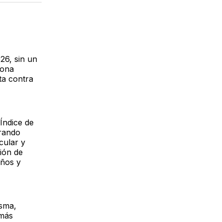
acebook
LinkedIn
Email
26, sin un
zona
ta contra
Índice de
erando
cular y
ión de
iños y
asma,
 más