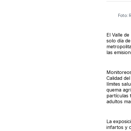
Foto:
El Valle de
solo día de
metropolit
las emision
Monitoreos
Calidad de
límites sal
quema agrí
partículas
adultos ma
La exposic
infartos y