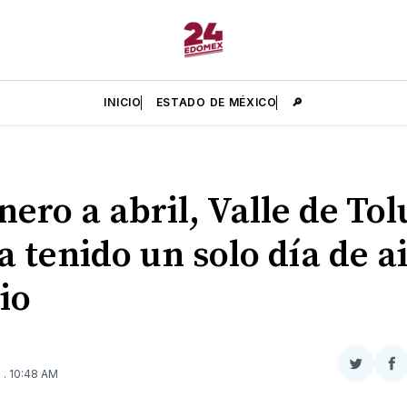
INICIO
ESTADO DE MÉXICO
🔎
nero a abril, Valle de To
a tenido un solo día de a
io
Compar
Co
6
. 10:48 AM
en
e