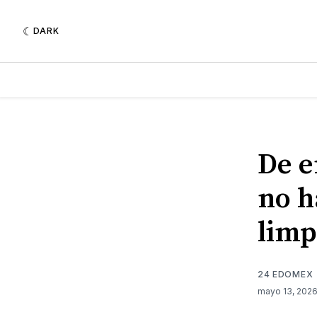
DARK
De e
no h
limp
24 EDOMEX
mayo 13, 202