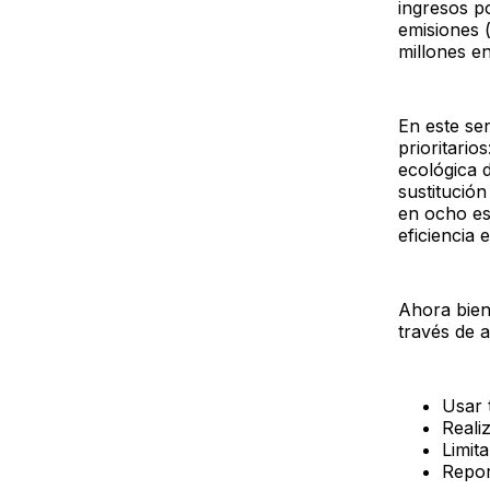
ingresos po
emisiones 
millones e
En este sen
prioritari
ecológica 
sustitució
en ocho es
eficiencia
Ahora bien,
través de 
Usar 
Reali
Limit
Repor