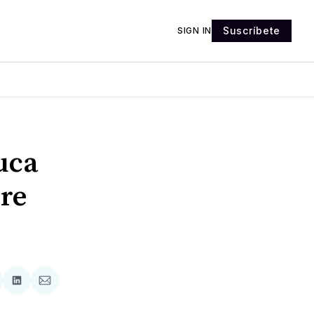
Suscríbete
SIGN IN
luca
ire
tir
mpartir
Compartir
Compartir
n
en
via