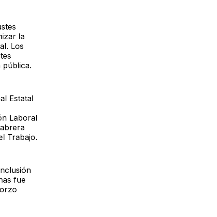
ustes
izar la
al. Los
tes
 pública.
al Estatal
ón Laboral
Cabrera
l Trabajo.
nclusión
nas fue
Corzo