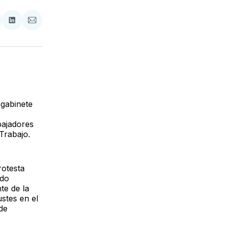
tir
mpartir
Compartir
Compartir
n
en
via
acebook
LinkedIn
Email
 gabinete
bajadores
Trabajo.
rotesta
ndo
te de la
ustes en el
de