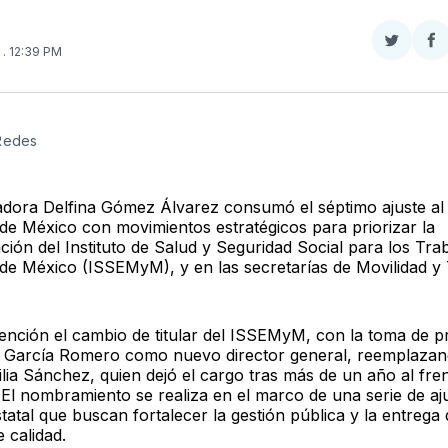
Compar
Co
6
. 12:39 PM
en
e
Twitter
F
 Redes
dora Delfina Gómez Álvarez consumó el séptimo ajuste al
 de México con movimientos estratégicos para priorizar la
ción del Instituto de Salud y Seguridad Social para los Tra
 de México (ISSEMyM), y en las secretarías de Movilidad y 
tención el cambio de titular del ISSEMyM, con la toma de p
 García Romero como nuevo director general, reemplaza
lia Sánchez, quien dejó el cargo tras más de un año al fren
. El nombramiento se realiza en el marco de una serie de aj
tatal que buscan fortalecer la gestión pública y la entrega 
e calidad.