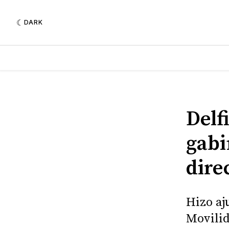
DARK
Delf
gabi
dire
Hizo aj
Movilid