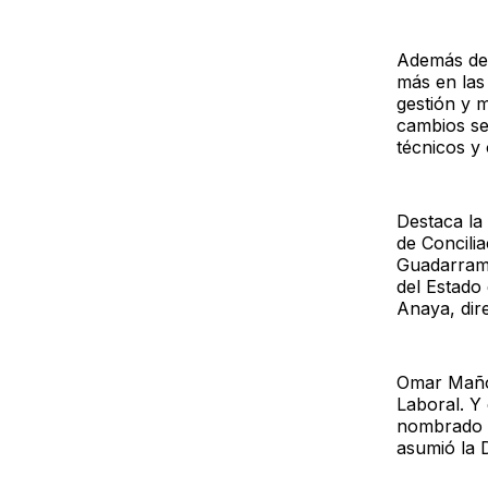
Además del
más en las 
gestión y m
cambios se
técnicos y 
Destaca la 
de Concilia
Guadarrama
del Estado
Anaya, dir
Omar Mañón
Laboral. Y
nombrado d
asumió la D