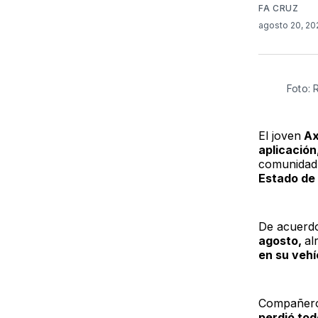
FA CRUZ
agosto 20, 2
Foto: 
El joven
Ax
aplicación
comunidad
Estado de
De acuerdo
agosto,
al
en su vehí
Compañeros
perdió tod