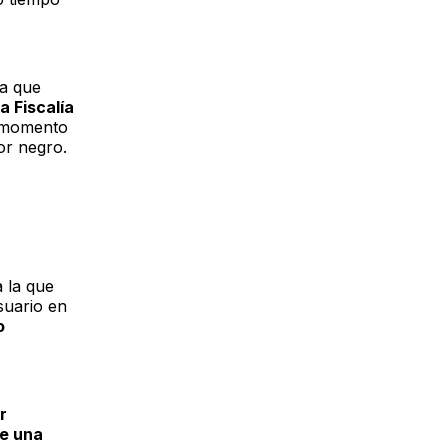
la que
a Fiscalía
l momento
or negro.
 la que
suario en
o
r
de una