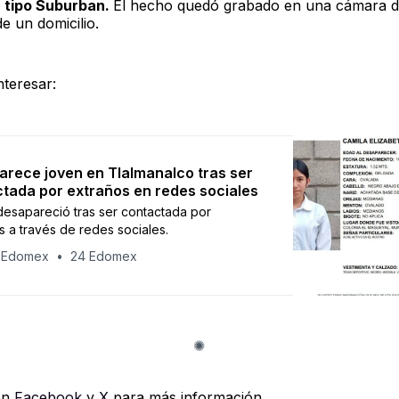
 tipo Suburban.
El hecho quedó grabado en una cámara 
e un domicilio.
nteresar:
rece joven en Tlalmanalco tras ser
tada por extraños en redes sociales
desapareció tras ser contactada por
s a través de redes sociales.
 Edomex
24 Edomex
en
Facebook
y
X
para más información.