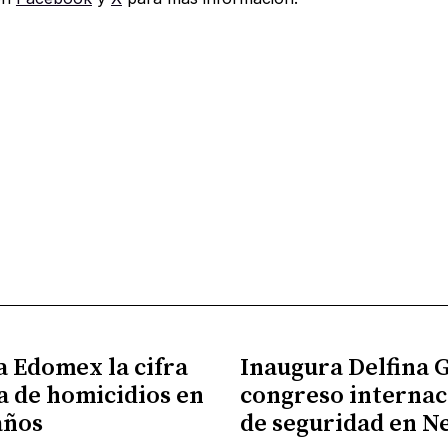
a Edomex la cifra
Inaugura Delfina
a de homicidios en
congreso internac
años
de seguridad en N