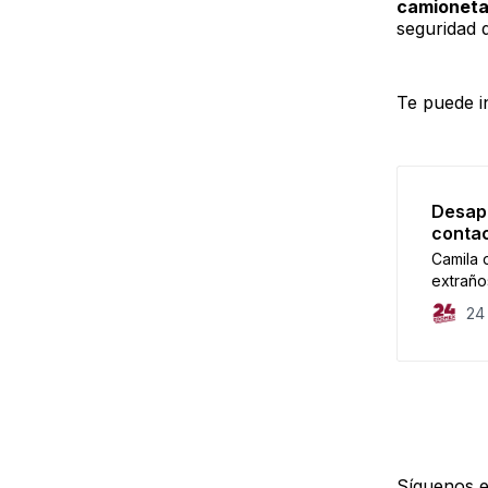
camioneta
seguridad d
Te puede i
Desapa
contac
Camila 
extraño
24
Síguenos 