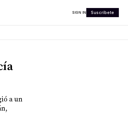
Suscríbete
SIGN IN
cía
gió a un
án,