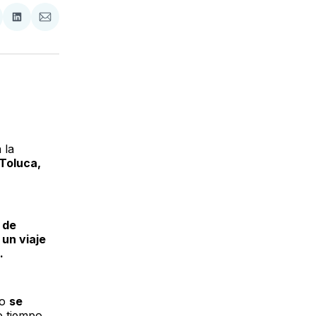
tir
mpartir
Compartir
Compartir
n
en
via
acebook
LinkedIn
Email
 la
 Toluca,
 de
 un viaje
.
to
se
o tiempo