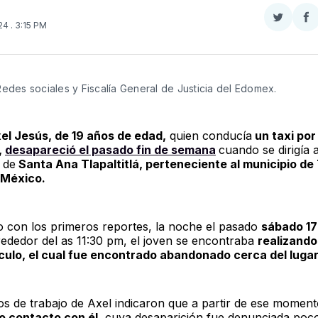
Compar
Co
024
. 3:15 PM
en
e
Twitter
F
Redes sociales y Fiscalía General de Justicia del Edomex. 
el Jesús, de 19 años de edad,
quien conducía
un taxi por
,
desapareció el pasado fin de semana
cuando se dirigía a
 de
Santa Ana Tlapaltitlá, perteneciente al municipio de
 México.
 con los primeros reportes, la noche el pasado
sábado 17
rededor del as 11:30 pm, el joven se encontraba
realizando
culo, el cual fue encontrado abandonado cerca del lugar
 de trabajo de Axel indicaron que a partir de ese momen
o contacto con él
, cuya desaparición fue denunciada poc