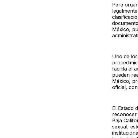
Para organ
legalmente
clasificaci
documento 
México, pu
administrat
Uno de los
procedimien
facilita el
pueden real
México, pre
oficial, co
El Estado d
reconocer 
Baja Califo
sexual, est
institucion