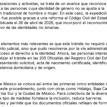
izaciones y activistas, se trata de un avance que reconoce
 a las personas cuya identidad de género no se ajusta a la
ón tradicional de hombre o mujer. En este caso, la expedició
fue posible gracias a una reforma al Código Civil del Esta
blicada el 28 de abril de 2026, que incorporó el reconocim
ivo de las identidades no binarias.
 elementos más relevantes es que este trámite no requirió 
to judicial, sino que pudo resolverse por la vía administrat
 acceso al derecho a la identidad. Ahora, las personas inter
izar el trámite en las 205 Oficialías del Registro Civil del E
sentando solicitud, acta de nacimiento certificada, identifi
nstancia domiciliaria y de origen.
e México se coloca así entre las primeras cinco entidades 
este procedimiento, junto con otras como Hidalgo, Baja Cal
rnia Sur y la Ciudad de México. Para colectivos de la divers
e tipo de medidas fortalece la inclusión, reduce barreras
ales y permite que los documentos oficiales reflejen de form