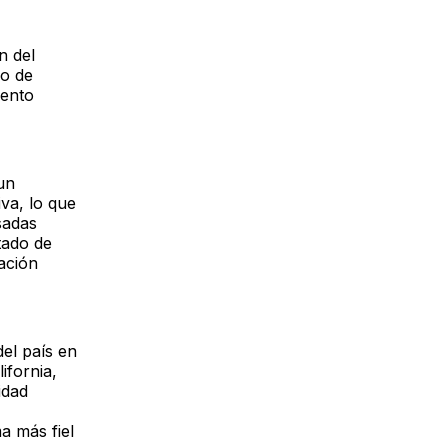
n del
do de
iento
un
iva, lo que
esadas
stado de
cación
del país en
ifornia,
idad
a más fiel