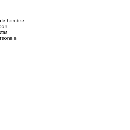
o de hombre
 con
stas
ersona a