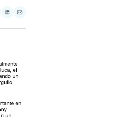
tir
mpartir
Compartir
Compartir
n
en
via
acebook
LinkedIn
Email
galmente
luca, el
cando un
gullo.
rtante en
any
on un