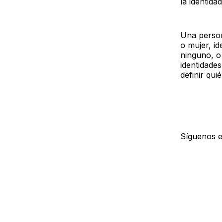
la identida
Una person
o mujer, i
ninguno, o
identidade
definir qui
Síguenos 