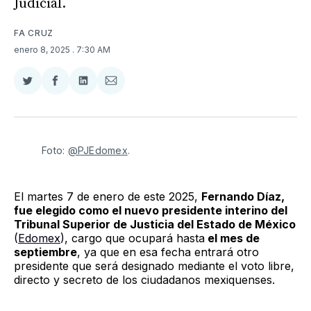
Judicial.
FA CRUZ
enero 8, 2025
. 7:30 AM
Compartir
Compartir
Compartir
Compartir
en
en
en
via
Twitter
Facebook
LinkedIn
Email
Foto: 
@PJEdomex
.
El martes 7 de enero de este 2025,
Fernando Díaz,
fue elegido como el nuevo presidente interino del
Tribunal Superior de Justicia del Estado de México
(
Edomex
), cargo que ocupará hasta
el mes de
septiembre
, ya que en esa fecha entrará otro
presidente que será designado mediante el voto libre,
directo y secreto de los ciudadanos mexiquenses.