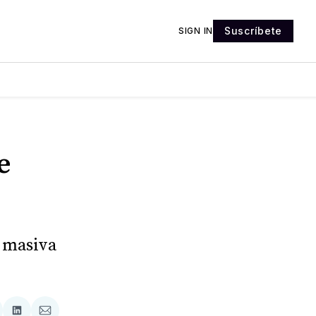
Suscríbete
SIGN IN
e
a masiva