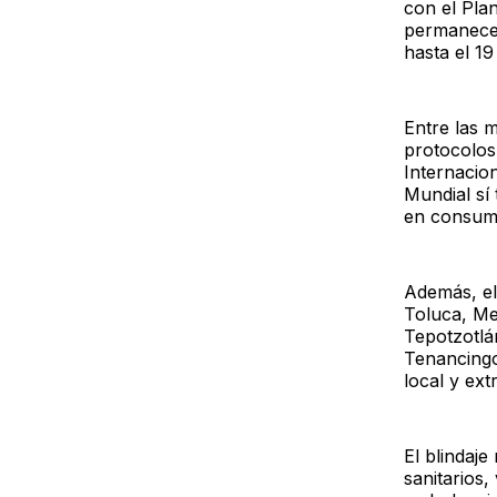
con el Pla
permanecerá
hasta el 19
Entre las 
protocolos
Internacio
Mundial sí
en consumo
Además, el 
Toluca, Me
Tepotzotlán
Tenancingo
local y ext
El blindaje 
sanitarios,