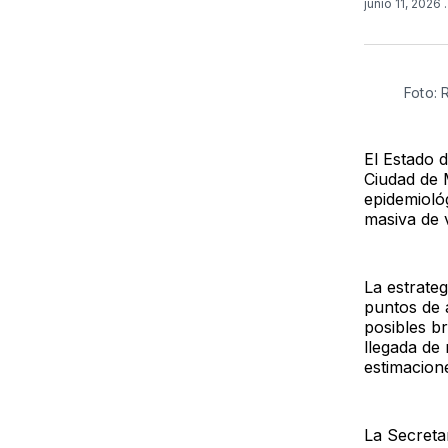
junio 11, 2026
Foto:
El Estado d
Ciudad de M
epidemiológ
masiva de v
La estrate
puntos de a
posibles b
llegada de 
estimacione
La Secreta