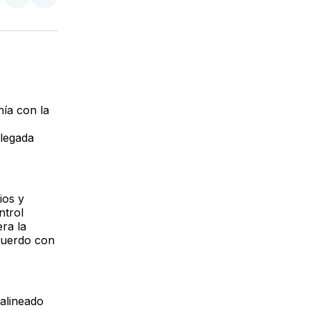
tir
mpartir
Compartir
Compartir
n
en
via
acebook
LinkedIn
Email
nía con la
llegada
ios y
ntrol
ra la
acuerdo con
 alineado