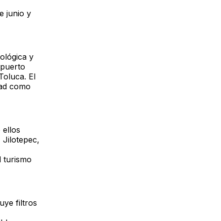
e junio y
ológica y
opuerto
Toluca. El
dad como
 ellos
 Jilotepec,
l turismo
uye filtros