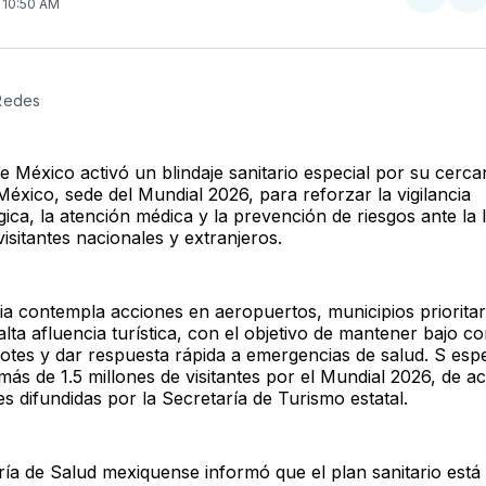
Compar
Co
. 10:50 AM
en
e
Twitter
F
 Redes
e México activó un blindaje sanitario especial por su cerca
éxico, sede del Mundial 2026, para reforzar la vigilancia
ica, la atención médica y la prevención de riesgos ante la 
isitantes nacionales y extranjeros.
gia contempla acciones en aeropuertos, municipios prioritar
lta afluencia turística, con el objetivo de mantener bajo co
rotes y dar respuesta rápida a emergencias de salud. S espe
más de 1.5 millones de visitantes por el Mundial 2026, de 
s difundidas por la Secretaría de Turismo estatal.
ría de Salud mexiquense informó que el plan sanitario está