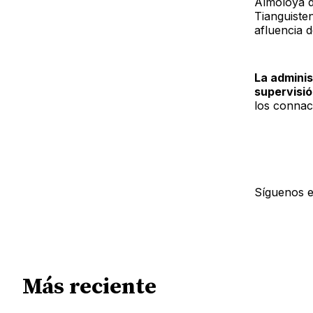
Almoloya d
Tianguisten
afluencia d
La adminis
supervisión
los connac
Síguenos 
Más reciente