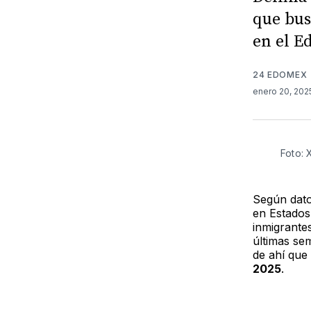
que bus
en el E
24 EDOMEX
enero 20, 20
Foto: 
Según dato
en Estados
inmigrantes
últimas se
de ahí que
2025
.