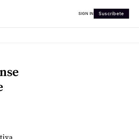
Suscríbete
SIGN IN
nse
e
tiva