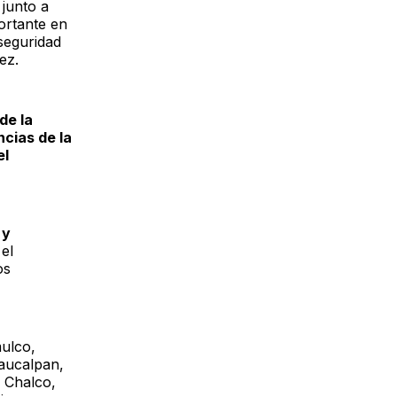
 junto a
ortante en
 seguridad
mez.
de la
cias de la
el
 y
 el
os
mulco,
aucalpan,
 Chalco,