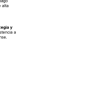
tiago
 alta
tegia y
stencia a
nse.