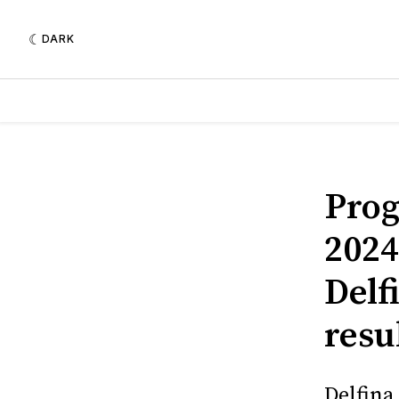
DARK
Pro
2024
Delf
resu
Delfina