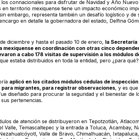
de los connacionales para disfrutar de Navidad y Año Nuevo
as en territorio mexiquense tiene un impacto económico imp
 sin embargo, representa también un desafío logístico y de
 encargo en detalle la gobernadora del estado, Delfina Gó
 de diciembre y hasta el pasado 10 de enero,
la Secretaría 
a mexiquense en coordinación con otras cinco dependen
levaron a cabo 178 visitas de supervisión a los módulos d
que estaba distribuidos en toda la entidad, pero ¿para qué?
oría
aplicó en los citados módulos cédulas de inspección
 para migrantes, para registrar observaciones
, y es que
ue diseñado para procurar la seguridad y el bienestar de l
y sus pertenencias.
ulos de atención se distribuyeron en Tepotzotlán, Atlaco
l Valle, Temascaltepec y la entrada a Toluca, Acambay, N
Nezahualcóyotl, Valle de Bravo, Chimalhuacán, Ixtapaluca,