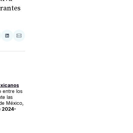
grantes
tir
mpartir
Compartir
Compartir
n
en
via
acebook
LinkedIn
Email
exicanos
 entre los
te las
 de México,
 2024-