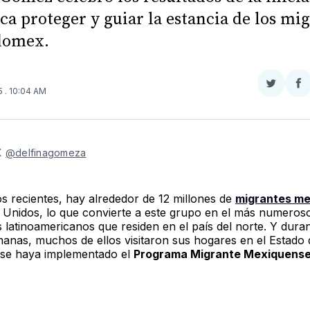
ca proteger y guiar la estancia de los mi
domex.
Compar
Co
25
. 10:04 AM
en
e
Twitter
F
X 
@delfinagomeza
s recientes, hay alrededor de 12 millones de
migrantes m
 Unidos, lo que convierte a este grupo en el más numeroso
 latinoamericanos que residen en el país del norte. Y duran
manas, muchos de ellos visitaron sus hogares en el Estado
 se haya implementado el
Programa Migrante Mexiquense