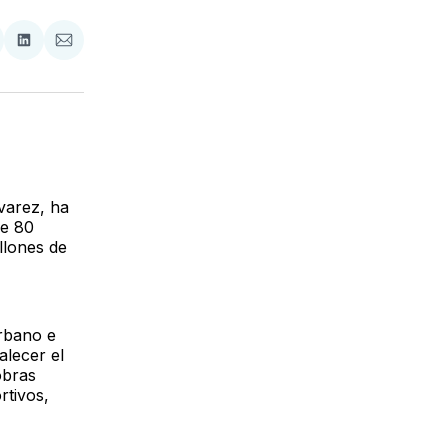
tir
mpartir
Compartir
Compartir
n
en
via
acebook
LinkedIn
Email
varez, ha
de 80
llones de
Urbano e
alecer el
obras
rtivos,