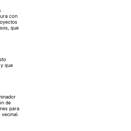
s
tura con
royectos
esos, que
sto
 y que
minador
ón de
ones para
 vecinal.