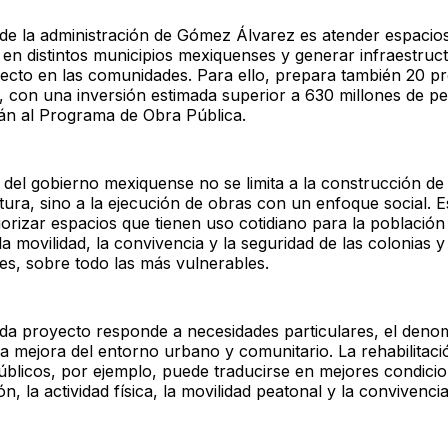
o de la administración de Gómez Álvarez es atender espacio
s en distintos municipios mexiquenses y generar infraestruc
recto en las comunidades. Para ello, prepara también 20 p
s, con una inversión estimada superior a 630 millones de p
rán al Programa de Obra Pública.
 del gobierno mexiquense no se limita a la construcción de
tura, sino a la ejecución de obras con un enfoque social. E
riorizar espacios que tienen uso cotidiano para la población
la movilidad, la convivencia y la seguridad de las colonias y
s, sobre todo las más vulnerables.
a proyecto responde a necesidades particulares, el deno
a mejora del entorno urbano y comunitario. La rehabilitaci
úblicos, por ejemplo, puede traducirse en mejores condici
ón, la actividad física, la movilidad peatonal y la convivencia