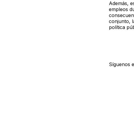
Además, es
empleos dur
consecuenci
conjunto, 
política pú
Síguenos 