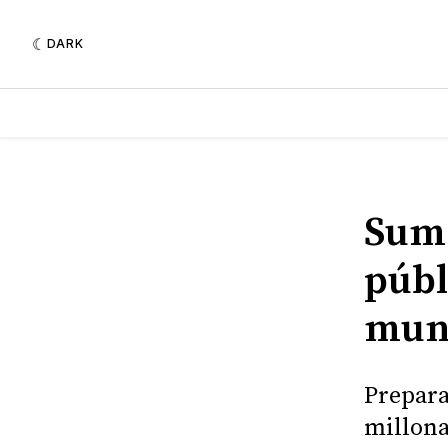
DARK
Suma
públ
muni
Prepara
millona