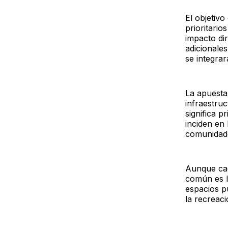
El objetiv
prioritario
impacto di
adicionale
se integra
La apuesta
infraestruc
significa p
inciden en 
comunidade
Aunque cad
común es l
espacios p
la recreaci