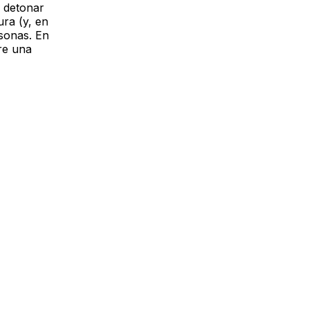
l detonar
ura (y, en
rsonas. En
re una