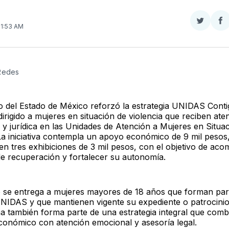
Compar
Co
 11:53 AM
en
e
Twitter
F
 Redes
o del Estado de México reforzó la estrategia UNIDAS Conti
irigido a mujeres en situación de violencia que reciben ate
 y jurídica en las Unidades de Atención a Mujeres en Situa
 La iniciativa contempla un apoyo económico de 9 mil pesos
en tres exhibiciones de 3 mil pesos, con el objetivo de ac
e recuperación y fortalecer su autonomía.
 se entrega a mujeres mayores de 18 años que forman part
NIDAS y que mantienen vigente su expediente o patrocinio 
a también forma parte de una estrategia integral que comb
conómico con atención emocional y asesoría legal.