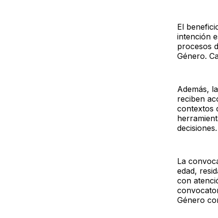
El benefic
intención 
procesos d
Género. Cad
Además, la
reciben ac
contextos 
herramient
decisiones.
La convoca
edad, resi
con atenci
convocator
Género como