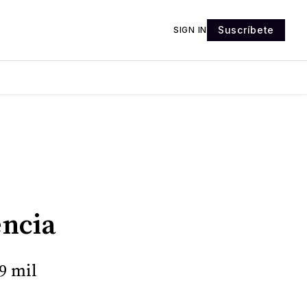
Suscríbete
SIGN IN
encia
9 mil