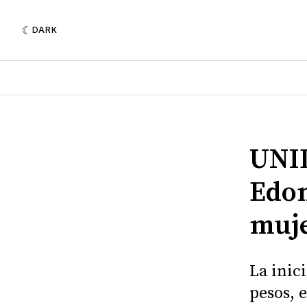
DARK
UNID
Edo
muje
La inic
pesos, 