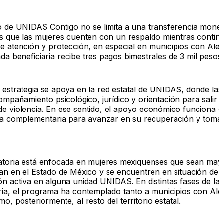
io de UNIDAS Contigo no se limita a una transferencia mone
es que las mujeres cuenten con un respaldo mientras conti
e atención y protección, en especial en municipios con Ale
a beneficiaria recibe tres pagos bimestrales de 3 mil peso
 estrategia se apoya en la red estatal de UNIDAS, donde la
ompañamiento psicológico, jurídico y orientación para salir
de violencia. En ese sentido, el apoyo económico funcion
a complementaria para avanzar en su recuperación y tom
toria está enfocada en mujeres mexiquenses que sean ma
dan en el Estado de México y se encuentren en situación de 
ón activa en alguna unidad UNIDAS. En distintas fases de l
ia, el programa ha contemplado tanto a municipios con Al
, posteriormente, al resto del territorio estatal.