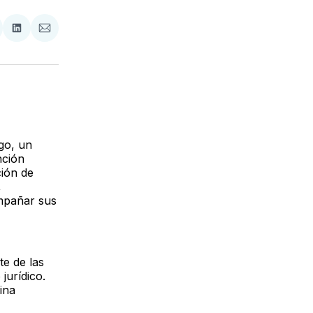
tir
mpartir
Compartir
Compartir
n
en
via
acebook
LinkedIn
Email
go, un
nción
ción de
,
ompañar sus
e de las
jurídico.
ina