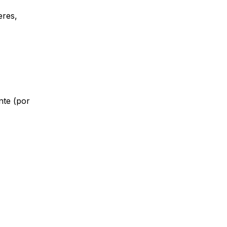
eres,
nte (por