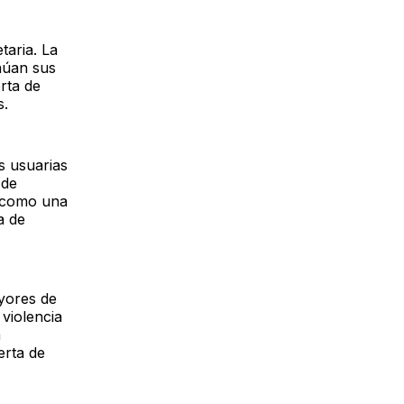
taria. La
núan sus
rta de
s.
s usuarias
 de
a como una
a de
yores de
violencia
a
erta de