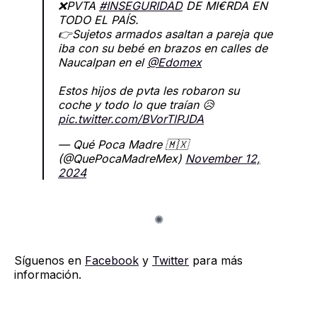
❌PVTA
#INSEGURIDAD
DE MI€RDA EN
TODO EL PAÍS.
👉Sujetos armados asaltan a pareja que
iba con su bebé en brazos en calles de
Naucalpan en el
@Edomex
Estos hijos de pvta les robaron su
coche y todo lo que traían 😥
pic.twitter.com/BVorTlPJDA
— Qué Poca Madre 🇲🇽
(@QuePocaMadreMex)
November 12,
2024
Síguenos en
Facebook
y
Twitter
para más
información.