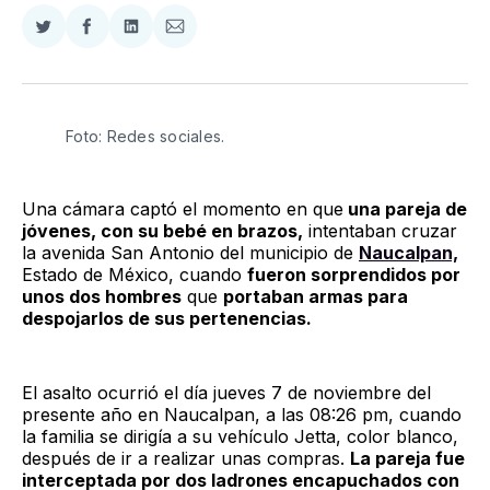
Compartir
Compartir
Compartir
Compartir
en
en
en
via
Twitter
Facebook
LinkedIn
Email
Foto: Redes sociales. 
Una cámara captó el momento en que
una pareja de
jóvenes, con su bebé en brazos,
intentaban cruzar
la avenida San Antonio del municipio de
Naucalpan,
Estado de México, cuando
fueron sorprendidos por
unos dos hombres
que
portaban armas para
despojarlos de sus pertenencias.
El asalto ocurrió el día jueves 7 de noviembre del
presente año en Naucalpan, a las 08:26 pm, cuando
la familia se dirigía a su vehículo Jetta, color blanco,
después de ir a realizar unas compras.
La pareja fue
interceptada por dos ladrones encapuchados con